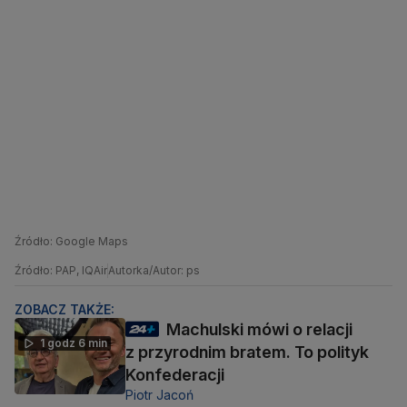
Źródło: Google Maps
Źródło: PAP, IQAir
Autorka/Autor: ps
ZOBACZ TAKŻE:
Machulski mówi o relacji
1 godz 6 min
z przyrodnim bratem. To polityk
Konfederacji
Piotr Jacoń