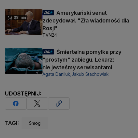
Amerykański senat
38 min
zdecydował. "Zła wiadomość dla
Rosji"
TVN24
Śmiertelna pomyłka przy
"prostym" zabiegu. Lekarz:
nie jesteśmy serwisantami
Agata Daniluk,
Jakub Stachowiak
UDOSTĘPNIJ:
TAGI:
Smog