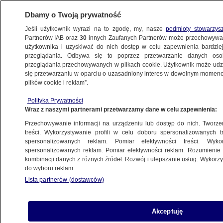
Dbamy o Twoją prywatność
Jeśli użytkownik wyrazi na to zgodę, my, nasze
podmioty stowarzys
Partnerów IAB oraz
30
innych Zaufanych Partnerów może przechowywa
METEO
użytkownika i uzyskiwać do nich dostęp w celu zapewnienia bardzi
przeglądania. Odbywa się to poprzez przetwarzanie danych os
przeglądania przechowywanych w plikach cookie. Użytkownik może udzie
SMOG
się przetwarzaniu w oparciu o uzasadniony interes w dowolnym momencie
plików cookie i reklam”.
Najbardziej zanieczyszczona stolica
Polityka Prywatności
świata. Leży w Europie
Wraz z naszymi partnerami przetwarzamy dane w celu zapewnienia:
Przechowywanie informacji na urządzeniu lub dostęp do nich. Tworzeni
27.11.2024, 07:37
treści. Wykorzystywanie profili w celu doboru spersonalizowanych tr
spersonalizowanych reklam. Pomiar efektywności treści. Wyko
spersonalizowanych reklam. Pomiar efektywności reklam. Rozumienie o
Udostępnij
kombinacji danych z różnych źródeł. Rozwój i ulepszanie usług. Wykor
do wyboru reklam.
Lista partnerów (dostawców)
Akceptuję