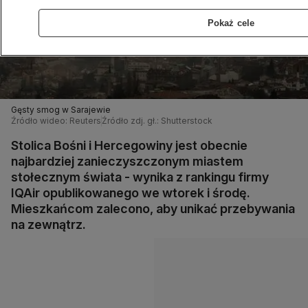
Pokaż cele
Gęsty smog w Sarajewie
Źródło wideo: Reuters
Źródło zdj. gł.: Shutterstock
Stolica Bośni i Hercegowiny jest obecnie
najbardziej zanieczyszczonym miastem
stołecznym świata - wynika z rankingu firmy
IQAir opublikowanego we wtorek i środę.
Mieszkańcom zalecono, aby unikać przebywania
na zewnątrz.