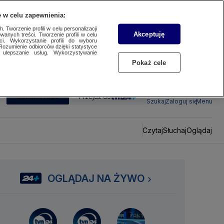
 w celu zapewnienia:
 Tworzenie profili w celu personalizacji
Akceptuję
wanych treści. Tworzenie profili w celu
ci. Wykorzystanie profili do wyboru
Rozumienie odbiorców dzięki statystyce
ulepszanie usług. Wykorzystywanie
Pokaż cele
SUBSKRYBUJ
Przejdź do
Szukaj
Zaloguj się
Menu
Czytaj
Słuchaj
Oglądaj
OGLĄDAJ NA ŻYWO