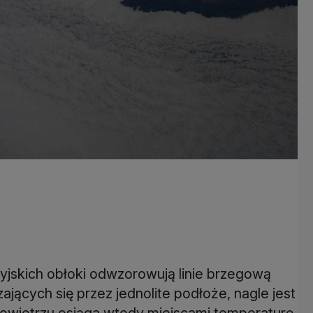
jskich obłoki odwzorowują linie brzegową
jących się przez jednolite podłoże, nagle jest
powietrzu osiąga wtedy miejscami temperaturę