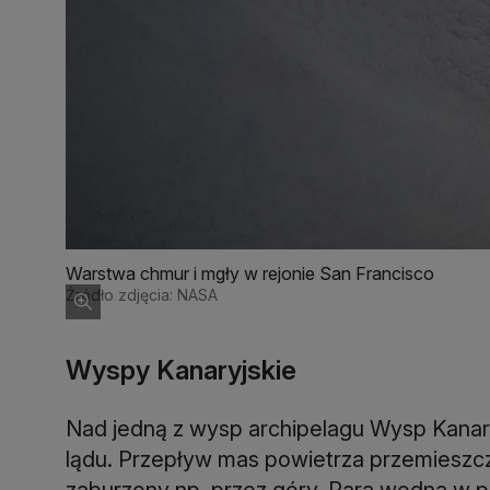
Warstwa chmur i mgły w rejonie San Francisco
Źródło zdjęcia: NASA
Wyspy Kanaryjskie
Nad jedną z wysp archipelagu Wysp Kanary
lądu. Przepływ mas powietrza przemieszcza
zaburzony np. przez góry. Para wodna w 