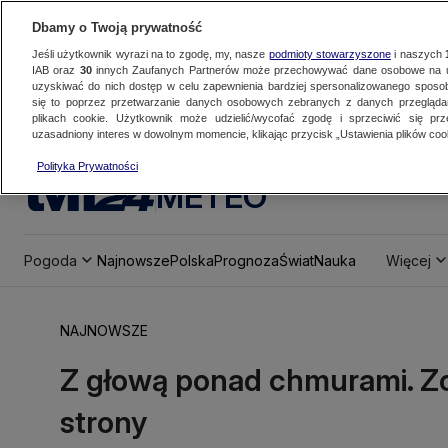
Dbamy o Twoją prywatność
Jeśli użytkownik wyrazi na to zgodę, my, nasze
podmioty stowarzyszone
i naszych
IAB oraz
30
innych Zaufanych Partnerów może przechowywać dane osobowe na ur
uzyskiwać do nich dostęp w celu zapewnienia bardziej spersonalizowanego sposo
się to poprzez przetwarzanie danych osobowych zebranych z danych przegląd
plikach cookie. Użytkownik może udzielić/wycofać zgodę i sprzeciwić się pr
uzasadniony interes w dowolnym momencie, klikając przycisk „Ustawienia plików cook
Polityka Prywatności
METEO
Pogoda
Najnowsze
Polska
Prognoza
Świat
Nauka
Więcej
NAJNOWSZE
Z głową ponad chmurami. Zob
strony