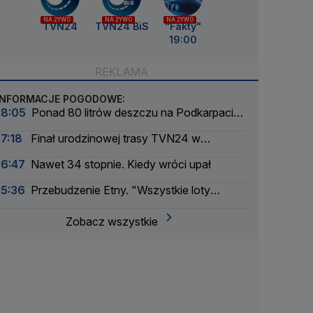
NA ŻYWO
NA ŻYWO
NA ŻYWO
TVN24
TVN24 BiS
"Fakty"
19:00
INFORMACJE POGODOWE:
18:05
Ponad 80 litrów deszczu na Podkarpaciu.
Ulice Rzeszowa jak rzeki
17:18
Finał urodzinowej trasy TVN24 w
Warszawie. Jaka będzie pogoda
16:47
Nawet 34 stopnie. Kiedy wróci upał
15:36
Przebudzenie Etny. "Wszystkie loty
zostały odwołane"
Zobacz wszystkie