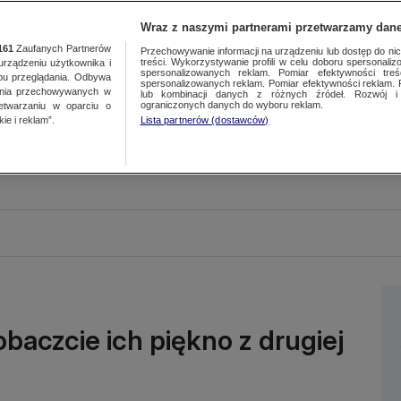
Wraz z naszymi partnerami przetwarzamy dane
161
Zaufanych Partnerów
Przechowywanie informacji na urządzeniu lub dostęp do nich.
treści. Wykorzystywanie profili w celu doboru spersonalizo
ządzeniu użytkownika i
spersonalizowanych reklam. Pomiar efektywności treś
bu przeglądania. Odbywa
spersonalizowanych reklam. Pomiar efektywności reklam. 
ania przechowywanych w
lub kombinacji danych z różnych źródeł. Rozwój i 
ograniczonych danych do wyboru reklam.
zetwarzaniu w oparciu o
ie i reklam”.
Lista partnerów (dostawców)
aczcie ich piękno z drugiej