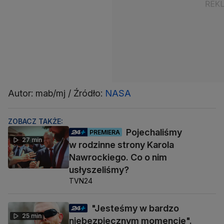
Autor: mab/mj / Źródło:
NASA
ZOBACZ TAKŻE:
Pojechaliśmy
PREMIERA
27 min
w rodzinne strony Karola
Nawrockiego. Co o nim
usłyszeliśmy?
TVN24
"Jesteśmy w bardzo
25 min
niebezpiecznym momencie".