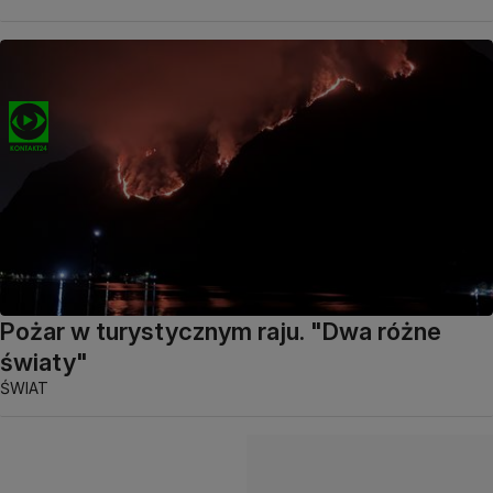
Pożar w turystycznym raju. "Dwa różne
światy"
ŚWIAT