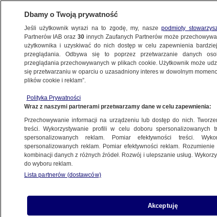
Dbamy o Twoją prywatność
Jeśli użytkownik wyrazi na to zgodę, my, nasze
podmioty stowarzys
Partnerów IAB oraz
30
innych Zaufanych Partnerów może przechowywa
METEO
użytkownika i uzyskiwać do nich dostęp w celu zapewnienia bardzi
przeglądania. Odbywa się to poprzez przetwarzanie danych os
przeglądania przechowywanych w plikach cookie. Użytkownik może udzie
NAJNOWSZE
się przetwarzaniu w oparciu o uzasadniony interes w dowolnym momencie
plików cookie i reklam”.
Ten system ostrzega przed powodziami
Polityka Prywatności
z pięciomiesięcznym wyprzedzeniem
Wraz z naszymi partnerami przetwarzamy dane w celu zapewnienia:
Przechowywanie informacji na urządzeniu lub dostęp do nich. Tworzeni
12.07.2014, 15:02
treści. Wykorzystywanie profili w celu doboru spersonalizowanych tr
spersonalizowanych reklam. Pomiar efektywności treści. Wyko
spersonalizowanych reklam. Pomiar efektywności reklam. Rozumienie o
Udostępnij
kombinacji danych z różnych źródeł. Rozwój i ulepszanie usług. Wykor
do wyboru reklam.
Lista partnerów (dostawców)
Akceptuję