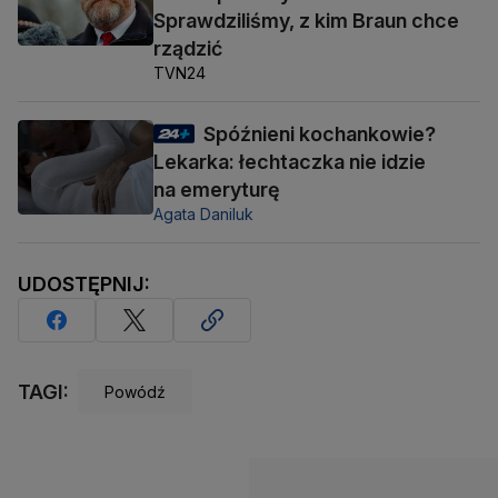
Sprawdziliśmy, z kim Braun chce
rządzić
TVN24
Spóźnieni kochankowie?
Lekarka: łechtaczka nie idzie
na emeryturę
Agata Daniluk
UDOSTĘPNIJ:
TAGI:
Powódź