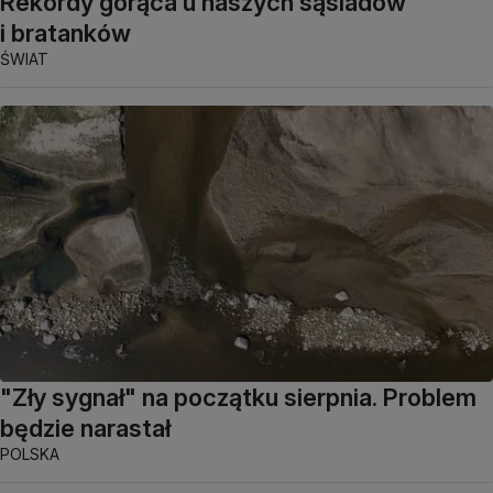
Rekordy gorąca u naszych sąsiadów
i bratanków
ŚWIAT
"Zły sygnał" na początku sierpnia. Problem
będzie narastał
POLSKA