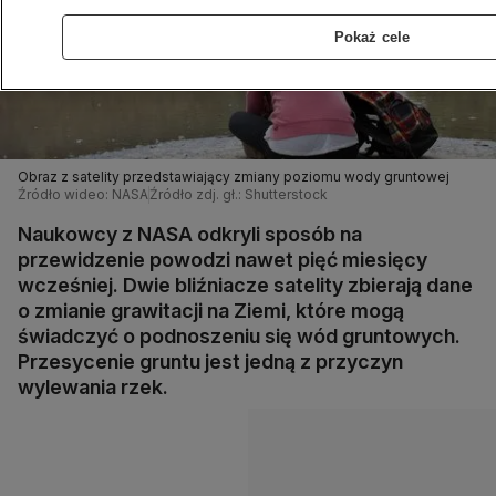
Pokaż cele
Obraz z satelity przedstawiający zmiany poziomu wody gruntowej
Źródło wideo: NASA
Źródło zdj. gł.: Shutterstock
Naukowcy z NASA odkryli sposób na
przewidzenie powodzi nawet pięć miesięcy
wcześniej. Dwie bliźniacze satelity zbierają dane
o zmianie grawitacji na Ziemi, które mogą
świadczyć o podnoszeniu się wód gruntowych.
Przesycenie gruntu jest jedną z przyczyn
wylewania rzek.