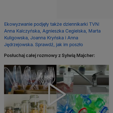
Ekowyzwanie podjęły także dziennikarki TVN:
Anna Kalczyńska, Agnieszka Cegielska, Marta
Kuligowska, Joanna Kryńska i Anna
Jędrzejowska. Sprawdź, jak im poszło
Posłuchaj całej rozmowy z Sylwią Majcher: