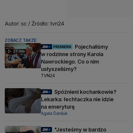
Autor: sc / Źródło: tvn24
ZOBACZ TAKŻE:
Pojechaliśmy
PREMIERA
27 min
w rodzinne strony Karola
Nawrockiego. Co o nim
usłyszeliśmy?
TVN24
Spóźnieni kochankowie?
Lekarka: łechtaczka nie idzie
na emeryturę
Agata Daniluk
"Jesteśmy w bardzo