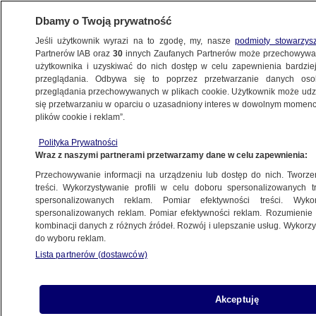
Dbamy o Twoją prywatność
Jeśli użytkownik wyrazi na to zgodę, my, nasze
podmioty stowarzys
Partnerów IAB oraz
30
innych Zaufanych Partnerów może przechowywa
METEO
użytkownika i uzyskiwać do nich dostęp w celu zapewnienia bardzi
przeglądania. Odbywa się to poprzez przetwarzanie danych os
przeglądania przechowywanych w plikach cookie. Użytkownik może udzie
NAJNOWSZE
się przetwarzaniu w oparciu o uzasadniony interes w dowolnym momencie
plików cookie i reklam”.
"Pomyśleć i odmawiać", czyli jak
Polityka Prywatności
ograniczać plastik na wakacjach
Wraz z naszymi partnerami przetwarzamy dane w celu zapewnienia:
Przechowywanie informacji na urządzeniu lub dostęp do nich. Tworzeni
14.07.2019, 09:55
treści. Wykorzystywanie profili w celu doboru spersonalizowanych tr
spersonalizowanych reklam. Pomiar efektywności treści. Wyko
spersonalizowanych reklam. Pomiar efektywności reklam. Rozumienie o
Udostępnij
kombinacji danych z różnych źródeł. Rozwój i ulepszanie usług. Wykor
do wyboru reklam.
Lista partnerów (dostawców)
Akceptuję