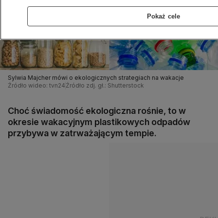
Pokaż cele
Sylwia Majcher mówi o ekologicznych strategiach na wakacje
Źródło wideo: tvn24
Źródło zdj. gł.: Shutterstock
Choć świadomość ekologiczna rośnie, to w
okresie wakacyjnym plastikowych odpadów
przybywa w zatrważającym tempie.