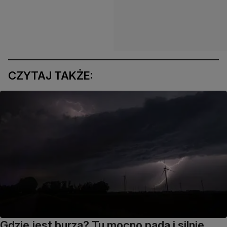
CZYTAJ TAKŻE:
Gdzie jest burza? Tu mocno pada i silnie