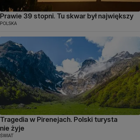
Prawie 39 stopni. Tu skwar był największy
POLSKA
Tragedia w Pirenejach. Polski turysta
nie żyje
ŚWIAT