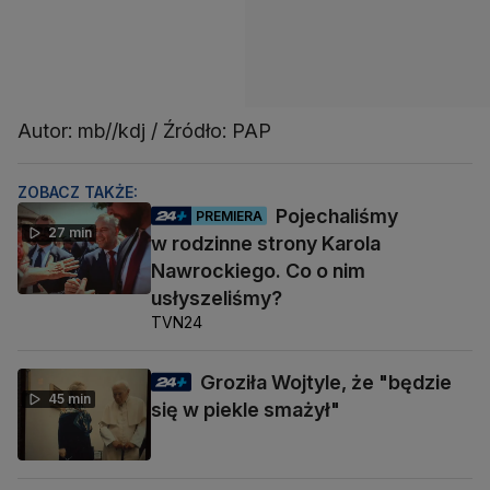
Autor: mb//kdj / Źródło: PAP
ZOBACZ TAKŻE:
Pojechaliśmy
PREMIERA
27 min
w rodzinne strony Karola
Nawrockiego. Co o nim
usłyszeliśmy?
TVN24
Groziła Wojtyle, że "będzie
45 min
się w piekle smażył"