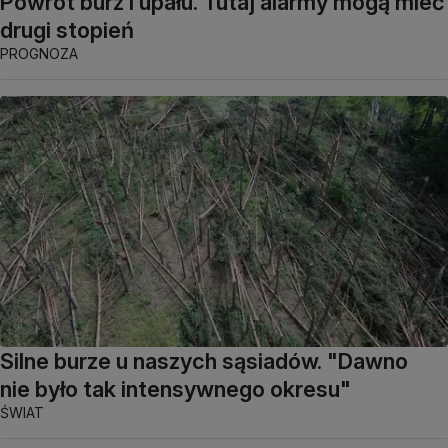
Powrót burz i upału. Tutaj alarmy mogą mieć
drugi stopień
PROGNOZA
Silne burze u naszych sąsiadów. "Dawno
nie było tak intensywnego okresu"
ŚWIAT