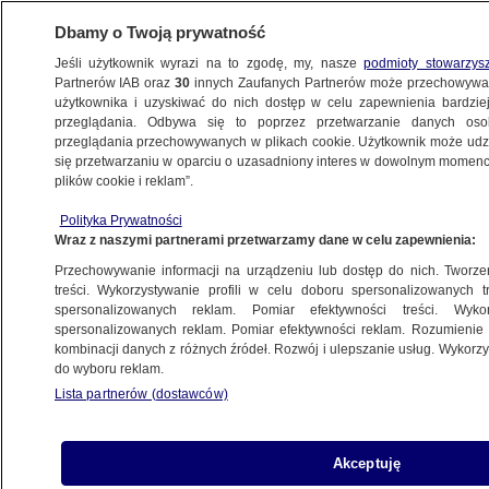
Dbamy o Twoją prywatność
Jeśli użytkownik wyrazi na to zgodę, my, nasze
podmioty stowarzys
Partnerów IAB oraz
30
innych Zaufanych Partnerów może przechowywa
METEO
użytkownika i uzyskiwać do nich dostęp w celu zapewnienia bardzi
przeglądania. Odbywa się to poprzez przetwarzanie danych os
przeglądania przechowywanych w plikach cookie. Użytkownik może udzie
NAJNOWSZE
się przetwarzaniu w oparciu o uzasadniony interes w dowolnym momencie
plików cookie i reklam”.
Legenda himalaizmu odsłoni nad polskim
Polityka Prywatności
morzem "Koronę Himalajów"
Wraz z naszymi partnerami przetwarzamy dane w celu zapewnienia:
Przechowywanie informacji na urządzeniu lub dostęp do nich. Tworzeni
28.06.2014, 08:16
treści. Wykorzystywanie profili w celu doboru spersonalizowanych tr
spersonalizowanych reklam. Pomiar efektywności treści. Wyko
spersonalizowanych reklam. Pomiar efektywności reklam. Rozumienie o
Udostępnij
kombinacji danych z różnych źródeł. Rozwój i ulepszanie usług. Wykor
do wyboru reklam.
Lista partnerów (dostawców)
Akceptuję