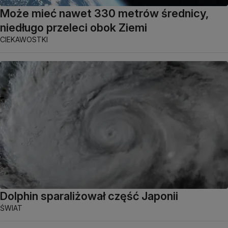
Może mieć nawet 330 metrów średnicy,
niedługo przeleci obok Ziemi
CIEKAWOSTKI
Dolphin sparaliżował część Japonii
ŚWIAT