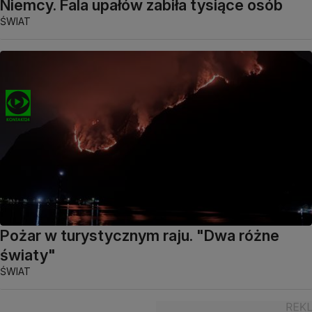
Niemcy. Fala upałów zabiła tysiące osób
ŚWIAT
Pożar w turystycznym raju. "Dwa różne
światy"
ŚWIAT