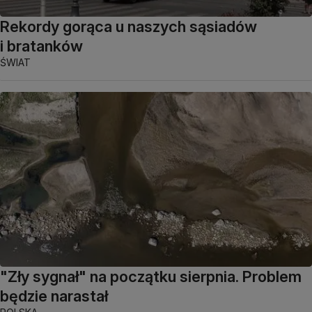
Rekordy gorąca u naszych sąsiadów
i bratanków
ŚWIAT
"Zły sygnał" na początku sierpnia. Problem
będzie narastał