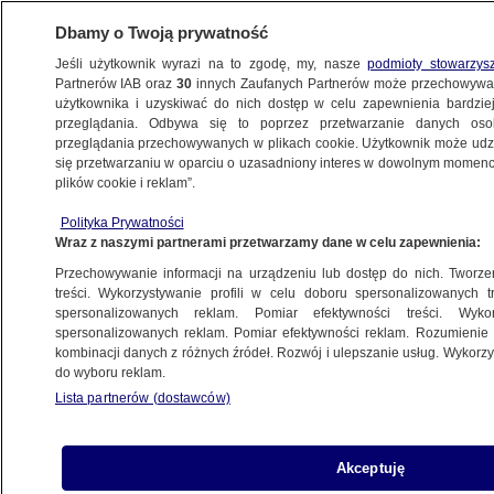
Dbamy o Twoją prywatność
Jeśli użytkownik wyrazi na to zgodę, my, nasze
podmioty stowarzys
Partnerów IAB oraz
30
innych Zaufanych Partnerów może przechowywa
BIZNES
użytkownika i uzyskiwać do nich dostęp w celu zapewnienia bardzi
przeglądania. Odbywa się to poprzez przetwarzanie danych os
przeglądania przechowywanych w plikach cookie. Użytkownik może udzie
ZE ŚWIATA
się przetwarzaniu w oparciu o uzasadniony interes w dowolnym momencie
plików cookie i reklam”.
300 milionów miejsc pracy pod znakiem
Polityka Prywatności
zapytania
Wraz z naszymi partnerami przetwarzamy dane w celu zapewnienia:
Przechowywanie informacji na urządzeniu lub dostęp do nich. Tworzeni
29.03.2023, 11:35
treści. Wykorzystywanie profili w celu doboru spersonalizowanych tr
spersonalizowanych reklam. Pomiar efektywności treści. Wyko
spersonalizowanych reklam. Pomiar efektywności reklam. Rozumienie o
Udostępnij
kombinacji danych z różnych źródeł. Rozwój i ulepszanie usług. Wykor
do wyboru reklam.
Sztuczna inteligencja może zastąpić
Lista partnerów (dostawców)
równowartość 300 milionów miejsc pracy na
świecie - wynika z raportu banku inwestycyjnego
Goldman Sachs, który opisuje BBC.
Akceptuję
Jednocześnie w analizie zauważono, że to