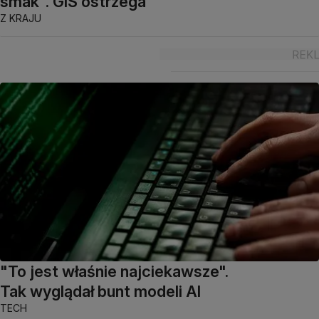
smak". GIS ostrzega
Z KRAJU
"To jest właśnie najciekawsze".
Tak wyglądał bunt modeli AI
TECH