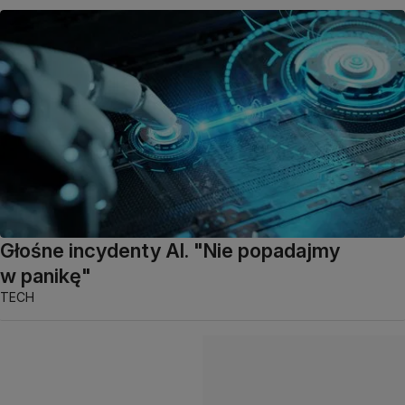
Głośne incydenty AI. "Nie popadajmy
w panikę"
TECH