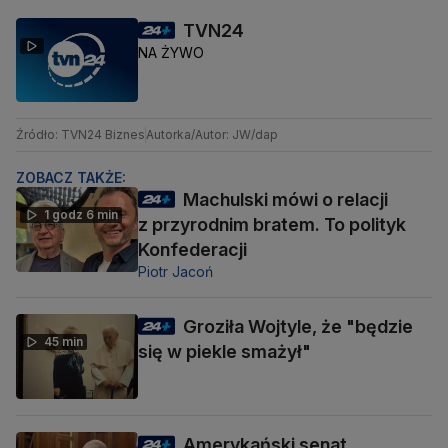
TVN24
NA ŻYWO
Źródło: TVN24 Biznes
Autorka/Autor: JW/dap
ZOBACZ TAKŻE:
Machulski mówi o relacji
1 godz 6 min
z przyrodnim bratem. To polityk
Konfederacji
Piotr Jacoń
Groziła Wojtyle, że "będzie
45 min
się w piekle smażył"
Amerykański senat