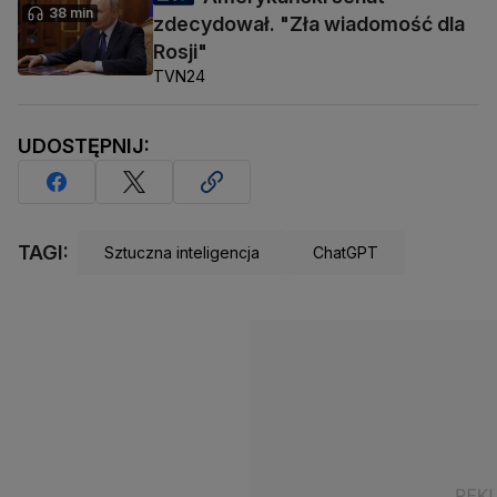
38 min
zdecydował. "Zła wiadomość dla
Rosji"
TVN24
UDOSTĘPNIJ:
TAGI:
Sztuczna inteligencja
ChatGPT