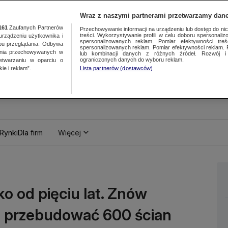
Wraz z naszymi partnerami przetwarzamy dane
161
Zaufanych Partnerów
Przechowywanie informacji na urządzeniu lub dostęp do nich.
treści. Wykorzystywanie profili w celu doboru spersonalizo
ządzeniu użytkownika i
spersonalizowanych reklam. Pomiar efektywności treś
bu przeglądania. Odbywa
spersonalizowanych reklam. Pomiar efektywności reklam. 
ania przechowywanych w
lub kombinacji danych z różnych źródeł. Rozwój i 
ograniczonych danych do wyboru reklam.
zetwarzaniu w oparciu o
ie i reklam”.
Lista partnerów (dostawców)
Rynki
Dla firm
Więcej
ko od pięciu lat. Znów
ba przebudować 600 ścian