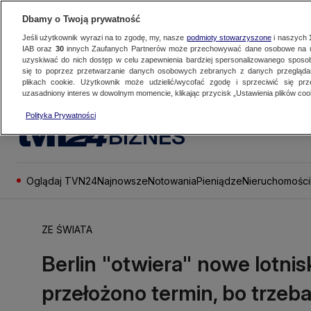
Dbamy o Twoją prywatność
Jeśli użytkownik wyrazi na to zgodę, my, nasze
podmioty stowarzyszone
i naszych
IAB oraz
30
innych Zaufanych Partnerów może przechowywać dane osobowe na ur
uzyskiwać do nich dostęp w celu zapewnienia bardziej spersonalizowanego sposo
się to poprzez przetwarzanie danych osobowych zebranych z danych przegląd
plikach cookie. Użytkownik może udzielić/wycofać zgodę i sprzeciwić się pr
uzasadniony interes w dowolnym momencie, klikając przycisk „Ustawienia plików cook
Polityka Prywatności
BIZNES
Oglądaj TVN24
Najnowsze
Notowania
Pieniądze
Nieruchomości
ZE ŚWIATA
Berlin "otwiera" nowe lotnis
przełożono termin, bo trze