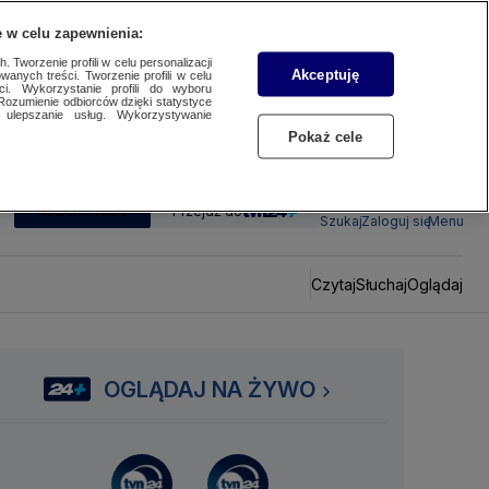
 w celu zapewnienia:
 Tworzenie profili w celu personalizacji
Akceptuję
wanych treści. Tworzenie profili w celu
ci. Wykorzystanie profili do wyboru
Rozumienie odbiorców dzięki statystyce
ulepszanie usług. Wykorzystywanie
Pokaż cele
SUBSKRYBUJ
Przejdź do
Szukaj
Zaloguj się
Menu
Czytaj
Słuchaj
Oglądaj
OGLĄDAJ NA ŻYWO