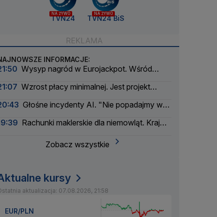
NA ŻYWO
NA ŻYWO
TVN24
TVN24 BiS
NAJNOWSZE INFORMACJE:
21:50
Wysyp nagród w Eurojackpot. Wśród
wygranych Polak
21:07
Wzrost płacy minimalnej. Jest projekt
rządu
20:43
Głośne incydenty AI. "Nie popadajmy w
panikę"
19:39
Rachunki maklerskie dla niemowląt. Kraj
myśli pokoleniowo
Zobacz wszystkie
Aktualne kursy
statnia aktualizacja: 07.08.2026, 21:58
EUR/PLN