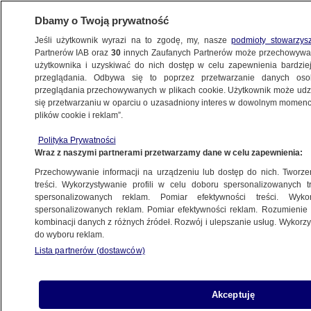
Dbamy o Twoją prywatność
Jeśli użytkownik wyrazi na to zgodę, my, nasze
podmioty stowarzys
Partnerów IAB oraz
30
innych Zaufanych Partnerów może przechowywa
BIZNES
użytkownika i uzyskiwać do nich dostęp w celu zapewnienia bardzi
przeglądania. Odbywa się to poprzez przetwarzanie danych os
przeglądania przechowywanych w plikach cookie. Użytkownik może udzie
ZE ŚWIATA
się przetwarzaniu w oparciu o uzasadniony interes w dowolnym momencie
plików cookie i reklam”.
Duże zmiany w podróżach do Włoch
Polityka Prywatności
Wraz z naszymi partnerami przetwarzamy dane w celu zapewnienia:
14.05.2021, 14:55
Przechowywanie informacji na urządzeniu lub dostęp do nich. Tworzeni
treści. Wykorzystywanie profili w celu doboru spersonalizowanych tr
Udostępnij
spersonalizowanych reklam. Pomiar efektywności treści. Wyko
spersonalizowanych reklam. Pomiar efektywności reklam. Rozumienie o
kombinacji danych z różnych źródeł. Rozwój i ulepszanie usług. Wykor
Od najbliższej niedzieli będą obowiązywały nowe
do wyboru reklam.
zasady dla osób przyjeżdżających do Włoch ze
Lista partnerów (dostawców)
strefy Schengen, Wielkiej Brytanii i Izraela.
Zniesiona zostanie obowiązkowa pięciodniowa
kwarantanna.
Akceptuję