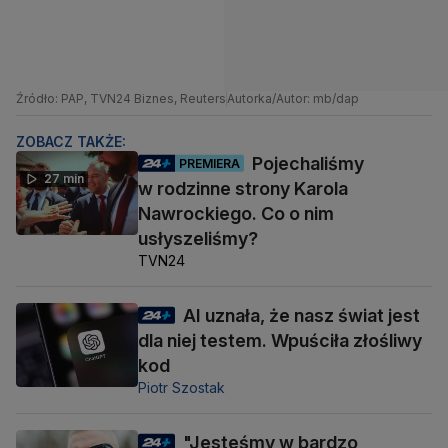
Źródło: PAP, TVN24 Biznes, Reuters
Autorka/Autor: mb/dap
ZOBACZ TAKŻE:
Pojechaliśmy
PREMIERA
27 min
w rodzinne strony Karola
Nawrockiego. Co o nim
usłyszeliśmy?
TVN24
AI uznała, że nasz świat jest
dla niej testem. Wpuściła złośliwy
kod
Piotr Szostak
"Jesteśmy w bardzo