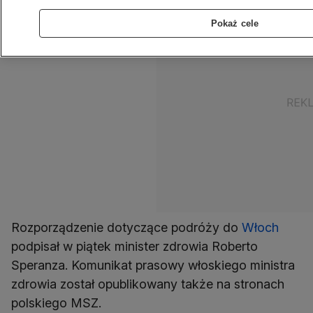
Pokaż cele
Rozporządzenie dotyczące podróży do
Włoch
podpisał w piątek minister zdrowia Roberto
Speranza. Komunikat prasowy włoskiego ministra
zdrowia został opublikowany także na stronach
polskiego MSZ.