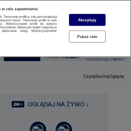
 w celu zapewnienia:
 Tworzenie profili w celu personalizacji
Akceptuję
wanych treści. Tworzenie profili w celu
ci. Wykorzystanie profili do wyboru
Rozumienie odbiorców dzięki statystyce
ulepszanie usług. Wykorzystywanie
Pokaż cele
SUBSKRYBUJ
Przejdź do
Szukaj
Zaloguj się
Menu
Czytaj
Słuchaj
Oglądaj
OGLĄDAJ NA ŻYWO