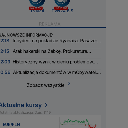
NA ŻYWO
NA ŻYWO
TVN24
TVN24 BiS
NAJNOWSZE INFORMACJE:
12:18
Incydent na pokładzie Ryanaira. Pasażer
słono zapłaci
12:15
Atak hakerski na Żabkę. Prokuratura
zaangażowana w sprawę
12:03
Historyczny wynik w cieniu problemów.
Padł rekord na lotnisku w Radomiu
10:56
Aktualizacja dokumentów w mObywatel.
Informacja dla spóźnialskich
Zobacz wszystkie
Aktualne kursy
statnia aktualizacja: Dziś, 11:19
EUR/PLN