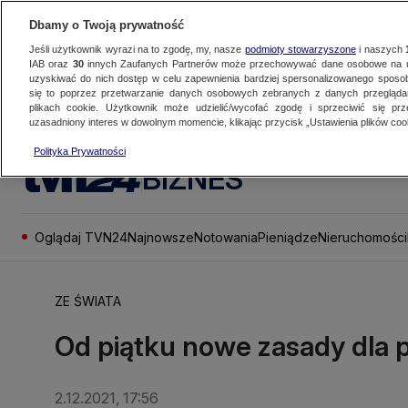
Dbamy o Twoją prywatność
Jeśli użytkownik wyrazi na to zgodę, my, nasze
podmioty stowarzyszone
i naszych
IAB oraz
30
innych Zaufanych Partnerów może przechowywać dane osobowe na ur
uzyskiwać do nich dostęp w celu zapewnienia bardziej spersonalizowanego sposo
się to poprzez przetwarzanie danych osobowych zebranych z danych przegląd
plikach cookie. Użytkownik może udzielić/wycofać zgodę i sprzeciwić się pr
uzasadniony interes w dowolnym momencie, klikając przycisk „Ustawienia plików cook
Polityka Prywatności
BIZNES
Oglądaj TVN24
Najnowsze
Notowania
Pieniądze
Nieruchomości
ZE ŚWIATA
Od piątku nowe zasady dla p
2.12.2021, 17:56