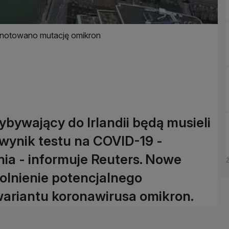
odnotowano mutację omikron
bywający do Irlandii będą musieli
ynik testu na COVID-19 -
nia - informuje Reuters. Nowe
olnienie potencjalnego
wariantu koronawirusa omikron.