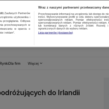
Wraz z naszymi partnerami przetwarzamy dane
161
Zaufanych Partnerów
Przechowywanie informacji na urządzeniu lub dostęp do nich.
treści. Wykorzystywanie profili w celu doboru spersonalizo
ządzeniu użytkownika i
spersonalizowanych reklam. Pomiar efektywności treś
bu przeglądania. Odbywa
spersonalizowanych reklam. Pomiar efektywności reklam. 
ania przechowywanych w
lub kombinacji danych z różnych źródeł. Rozwój i 
ograniczonych danych do wyboru reklam.
zetwarzaniu w oparciu o
ie i reklam”.
Lista partnerów (dostawców)
Rynki
Dla firm
Więcej
odróżujących do Irlandii