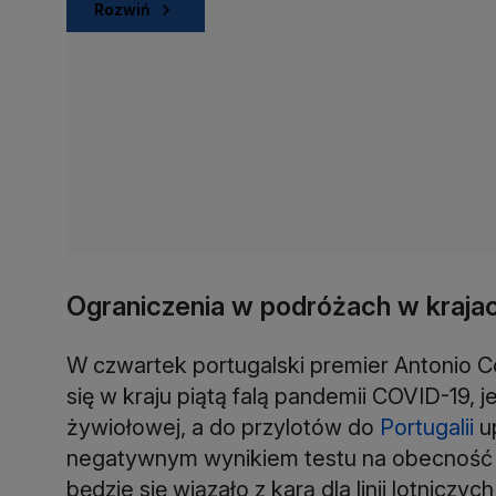
Rozwiń
Ograniczenia w podróżach w kraja
W czwartek portugalski premier Antonio Co
się w kraju piątą falą pandemii COVID-19, 
żywiołowej, a do przylotów do
Portugalii
u
negatywnym wynikiem testu na obecność S
będzie się wiązało z karą dla linii lotnicz