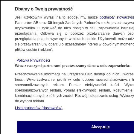
Dbamy o Twoją prywatność
Jeśli użytkownik wyrazi na to zgodę, my, nasze
podmioty stowarzys
Partnerów IAB oraz
30
innych Zaufanych Partnerów może przechowywa
BIZNES
użytkownika i uzyskiwać do nich dostęp w celu zapewnienia bardzi
przeglądania. Odbywa się to poprzez przetwarzanie danych os
przeglądania przechowywanych w plikach cookie. Użytkownik może udzie
ZE ŚWIATA
się przetwarzaniu w oparciu o uzasadniony interes w dowolnym momencie
plików cookie i reklam”.
Filie Lufthansy zawieszają loty do Szarm
Polityka Prywatności
el-Szejk
Wraz z naszymi partnerami przetwarzamy dane w celu zapewnienia:
Przechowywanie informacji na urządzeniu lub dostęp do nich. Tworzeni
5.11.2015, 16:53
treści. Wykorzystywanie profili w celu doboru spersonalizowanych tr
spersonalizowanych reklam. Pomiar efektywności treści. Wyko
spersonalizowanych reklam. Pomiar efektywności reklam. Rozumienie o
Udostępnij
kombinacji danych z różnych źródeł. Rozwój i ulepszanie usług. Wykor
do wyboru reklam.
Lista partnerów (dostawców)
Akceptuję