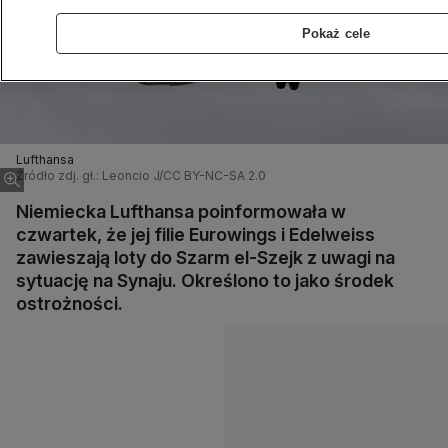
Pokaż cele
Lufthansa
Źródło zdj. gł.: Leoncio J/CC BY-NC-SA 2.0
Niemiecka Lufthansa poinformowała w
czwartek, że jej filie Eurowings i Edelweiss
zawieszają loty do Szarm el-Szejk z uwagi na
sytuację na Synaju. Określono to jako środek
ostrożności.