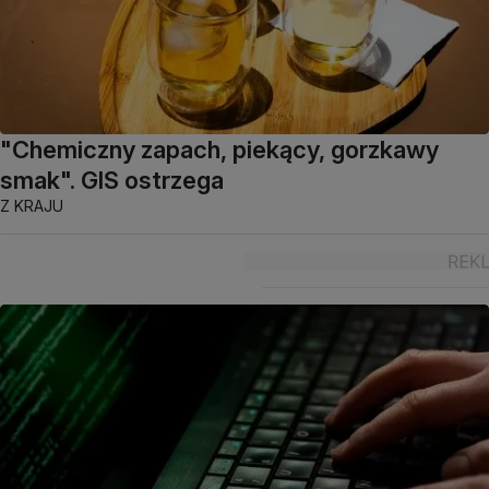
"Chemiczny zapach, piekący, gorzkawy
smak". GIS ostrzega
Z KRAJU