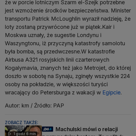
że w porcie lotniczym Szarm el-Szejk potrzebne
jest wzmożenie środków bezpieczeństwa. Minister
transportu Patrick McLoughlin wyraził nadzieję, że
loty zostaną przywrócone już w piątek.Kair i
Moskwa uznały, że sugestie Londynu i
Waszyngtonu, iż przyczyną katastrofy samolotu
była bomba, są przedwczesne.W katastrofie
Airbusa A321 rosyjskich linii czarterowych
Kogalymavia, znanych też jako Metrojet, do której
doszło w sobotę na Synaju, zginęły wszystkie 224
osoby na pokładzie, w większości turyści
wracający do Petersburga z wakacji w
Egipcie
.
Autor: km / Źródło: PAP
ZOBACZ TAKŻE:
Machulski mówi o relacji
1 godz 6 min