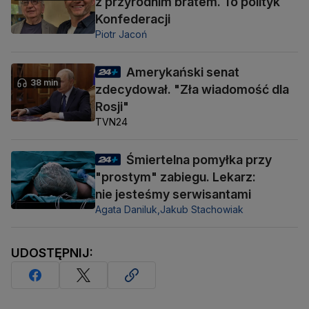
z przyrodnim bratem. To polityk
Konfederacji
Piotr Jacoń
Amerykański senat
38 min
zdecydował. "Zła wiadomość dla
Rosji"
TVN24
Śmiertelna pomyłka przy
"prostym" zabiegu. Lekarz:
nie jesteśmy serwisantami
Agata Daniluk,
Jakub Stachowiak
UDOSTĘPNIJ: