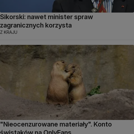
Sikorski: nawet minister spraw
zagranicznych korzysta
Z KRAJU
"Nieocenzurowane materiały". Konto
świstaków na OnlyFans