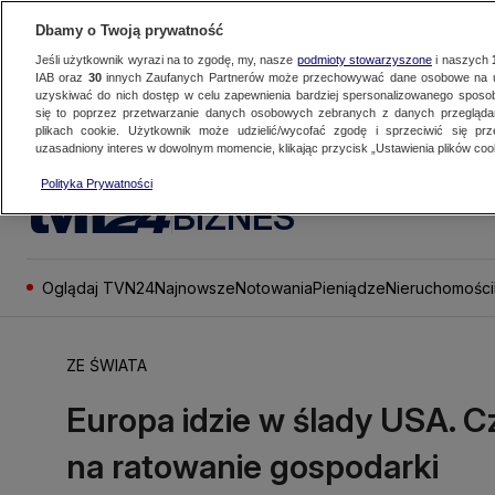
Dbamy o Twoją prywatność
Jeśli użytkownik wyrazi na to zgodę, my, nasze
podmioty stowarzyszone
i naszych
IAB oraz
30
innych Zaufanych Partnerów może przechowywać dane osobowe na ur
uzyskiwać do nich dostęp w celu zapewnienia bardziej spersonalizowanego sposo
się to poprzez przetwarzanie danych osobowych zebranych z danych przegląd
plikach cookie. Użytkownik może udzielić/wycofać zgodę i sprzeciwić się pr
uzasadniony interes w dowolnym momencie, klikając przycisk „Ustawienia plików cook
Polityka Prywatności
BIZNES
Oglądaj TVN24
Najnowsze
Notowania
Pieniądze
Nieruchomości
ZE ŚWIATA
Europa idzie w ślady USA. 
na ratowanie gospodarki