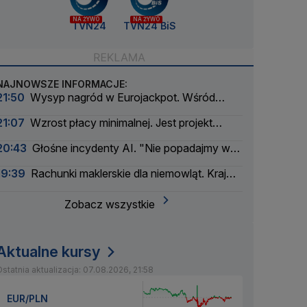
NA ŻYWO
NA ŻYWO
TVN24
TVN24 BiS
NAJNOWSZE INFORMACJE:
21:50
Wysyp nagród w Eurojackpot. Wśród
wygranych Polak
21:07
Wzrost płacy minimalnej. Jest projekt
rządu
20:43
Głośne incydenty AI. "Nie popadajmy w
panikę"
19:39
Rachunki maklerskie dla niemowląt. Kraj
myśli pokoleniowo
Zobacz wszystkie
Aktualne kursy
statnia aktualizacja: 07.08.2026, 21:58
EUR/PLN