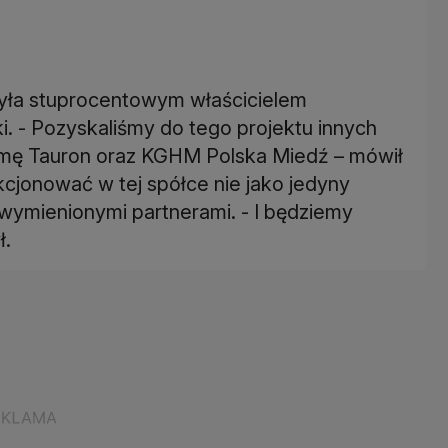
była stuprocentowym właścicielem
. - Pozyskaliśmy do tego projektu innych
 firmę Tauron oraz KGHM Polska Miedź – mówił
kcjonować w tej spółce nie jako jedyny
z wymienionymi partnerami. - I będziemy
ł.