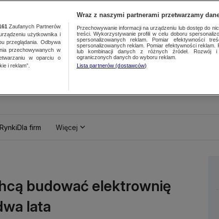
Wraz z naszymi partnerami przetwarzamy dane
161
Zaufanych Partnerów
Przechowywanie informacji na urządzeniu lub dostęp do nich.
treści. Wykorzystywanie profili w celu doboru spersonalizo
ządzeniu użytkownika i
spersonalizowanych reklam. Pomiar efektywności treś
bu przeglądania. Odbywa
spersonalizowanych reklam. Pomiar efektywności reklam. 
ania przechowywanych w
lub kombinacji danych z różnych źródeł. Rozwój i 
ograniczonych danych do wyboru reklam.
zetwarzaniu w oparciu o
ie i reklam”.
Lista partnerów (dostawców)
Rynki
Dla firm
Więcej
chcą budować elektrownię
dwa lata