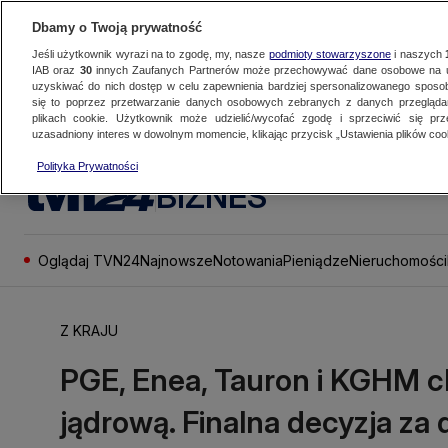
Dbamy o Twoją prywatność
Jeśli użytkownik wyrazi na to zgodę, my, nasze
podmioty stowarzyszone
i naszych
IAB oraz
30
innych Zaufanych Partnerów może przechowywać dane osobowe na ur
uzyskiwać do nich dostęp w celu zapewnienia bardziej spersonalizowanego sposo
się to poprzez przetwarzanie danych osobowych zebranych z danych przegląd
plikach cookie. Użytkownik może udzielić/wycofać zgodę i sprzeciwić się pr
uzasadniony interes w dowolnym momencie, klikając przycisk „Ustawienia plików cook
Polityka Prywatności
BIZNES
Oglądaj TVN24
Najnowsze
Notowania
Pieniądze
Nieruchomości
Z KRAJU
PGE, Enea, Tauron i KGHM 
jądrową. Finalna decyzja za 