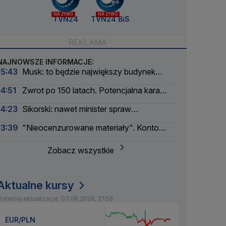
NA ŻYWO
NA ŻYWO
TVN24
TVN24 BiS
NAJNOWSZE INFORMACJE:
15:43
Musk: to będzie największy budynek
świata
14:51
Zwrot po 150 latach. Potencjalna kara
liczona w dziesiątkach tysięcy
14:23
Sikorski: nawet minister spraw
zagranicznych korzysta
13:39
"Nieocenzurowane materiały". Konto
świstaków na OnlyFans
Zobacz wszystkie
Aktualne kursy
statnia aktualizacja: 07.08.2026, 21:58
EUR/PLN