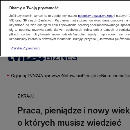
Dbamy o Twoją prywatność
Jeśli użytkownik wyrazi na to zgodę, my, nasze
podmioty stowarzyszone
i naszych
IAB oraz
30
innych Zaufanych Partnerów może przechowywać dane osobowe na ur
uzyskiwać do nich dostęp w celu zapewnienia bardziej spersonalizowanego sposo
się to poprzez przetwarzanie danych osobowych zebranych z danych przegląd
plikach cookie. Użytkownik może udzielić/wycofać zgodę i sprzeciwić się pr
uzasadniony interes w dowolnym momencie, klikając przycisk „Ustawienia plików cook
Polityka Prywatności
BIZNES
Oglądaj TVN24
Najnowsze
Notowania
Pieniądze
Nieruchomości
Z KRAJU
Praca, pieniądze i nowy wiek
o których musisz wiedzieć