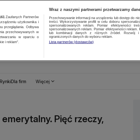
Wraz z naszymi partnerami przetwarzamy dane
161
Zaufanych Partnerów
Przechowywanie informacji na urządzeniu lub dostęp do nich.
treści. Wykorzystywanie profili w celu doboru spersonalizo
ządzeniu użytkownika i
spersonalizowanych reklam. Pomiar efektywności treś
bu przeglądania. Odbywa
spersonalizowanych reklam. Pomiar efektywności reklam. 
ania przechowywanych w
lub kombinacji danych z różnych źródeł. Rozwój i 
ograniczonych danych do wyboru reklam.
zetwarzaniu w oparciu o
ie i reklam”.
Lista partnerów (dostawców)
Rynki
Dla firm
Więcej
 emerytalny. Pięć rzeczy,