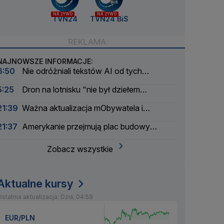
NA ŻYWO
NA ŻYWO
TVN24
TVN24 BiS
NAJNOWSZE INFORMACJE:
6:50
Nie odróżniali tekstów AI od tych
napisanych przez ludzi. Wyniki nowego badania
5:25
Dron na lotnisku "nie był dziełem
amatorów". Pierwsze ustalenia
21:39
Ważna aktualizacja mObywatela i
problemy. Zgłoszenia użytkowników
21:37
Amerykanie przejmują plac budowy
pierwszej polskiej elektrowni atomowej
Zobacz wszystkie
Aktualne kursy
statnia aktualizacja: Dziś, 04:59
EUR/PLN