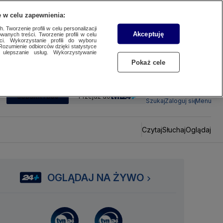
 w celu zapewnienia:
 Tworzenie profili w celu personalizacji
Akceptuję
wanych treści. Tworzenie profili w celu
ci. Wykorzystanie profili do wyboru
Rozumienie odbiorców dzięki statystyce
ulepszanie usług. Wykorzystywanie
Pokaż cele
SUBSKRYBUJ
Przejdź do
Szukaj
Zaloguj się
Menu
Czytaj
Słuchaj
Oglądaj
OGLĄDAJ NA ŻYWO