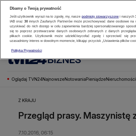
Dbamy o Twoją prywatność
Jeśli użytkownik wyrazi na to zgodę, my, nasze
podmioty stowarzyszone
i naszych
IAB oraz
30
innych Zaufanych Partnerów może przechowywać dane osobowe na ur
uzyskiwać do nich dostęp w celu zapewnienia bardziej spersonalizowanego sposo
się to poprzez przetwarzanie danych osobowych zebranych z danych przegląd
plikach cookie. Użytkownik może udzielić/wycofać zgodę i sprzeciwić się pr
uzasadniony interes w dowolnym momencie, klikając przycisk „Ustawienia plików cook
Polityka Prywatności
BIZNES
Oglądaj TVN24
Najnowsze
Notowania
Pieniądze
Nieruchomości
Z KRAJU
Przegląd prasy. Maszynistę 
7.10.2016, 06:15