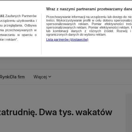
Wraz z naszymi partnerami przetwarzamy dane
161
Zaufanych Partnerów
Przechowywanie informacji na urządzeniu lub dostęp do nich.
treści. Wykorzystywanie profili w celu doboru spersonalizo
ządzeniu użytkownika i
spersonalizowanych reklam. Pomiar efektywności treś
bu przeglądania. Odbywa
spersonalizowanych reklam. Pomiar efektywności reklam. 
ania przechowywanych w
lub kombinacji danych z różnych źródeł. Rozwój i 
ograniczonych danych do wyboru reklam.
zetwarzaniu w oparciu o
ie i reklam”.
Lista partnerów (dostawców)
Rynki
Dla firm
Więcej
zatrudnię. Dwa tys. wakatów