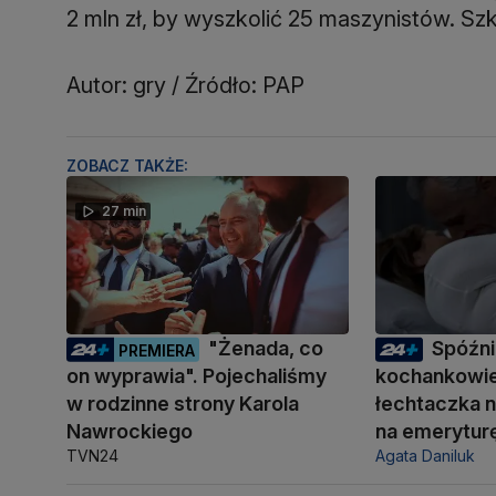
2 mln zł, by wyszkolić 25 maszynistów. Sz
Autor: gry / Źródło: PAP
ZOBACZ TAKŻE:
27 min
"Żenada, co
Spóźni
PREMIERA
on wyprawia". Pojechaliśmy
kochankowie
w rodzinne strony Karola
łechtaczka n
Nawrockiego
na emerytur
TVN24
Agata Daniluk