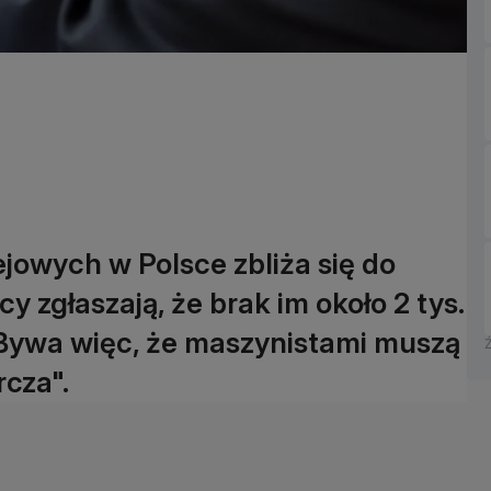
owych w Polsce zbliża się do
 zgłaszają, że brak im około 2 tys.
 Bywa więc, że maszynistami muszą
rcza".