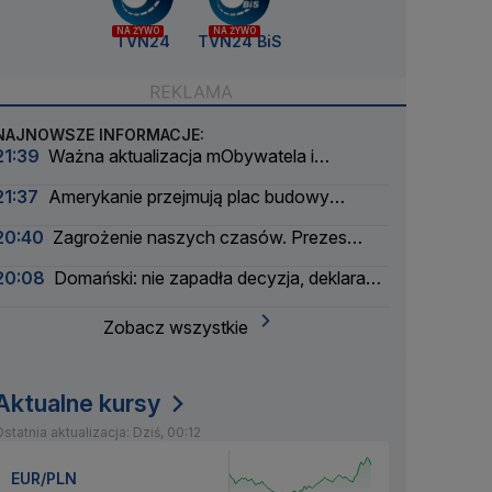
NA ŻYWO
NA ŻYWO
TVN24
TVN24 BiS
NAJNOWSZE INFORMACJE:
21:39
Ważna aktualizacja mObywatela i
problemy. Zgłoszenia użytkowników
21:37
Amerykanie przejmują plac budowy
pierwszej polskiej elektrowni atomowej
20:40
Zagrożenie naszych czasów. Prezes
wielkiego banku apeluje
20:08
Domański: nie zapadła decyzja, deklaracja
nie padła
Zobacz wszystkie
Aktualne kursy
statnia aktualizacja: Dziś, 00:12
EUR/PLN