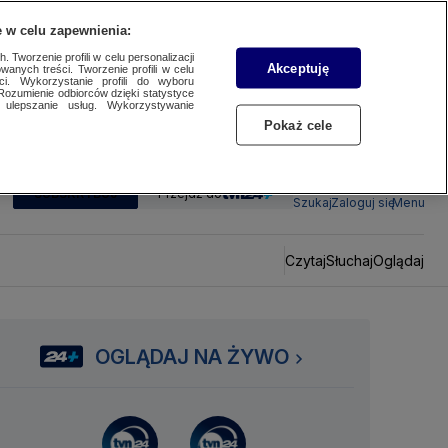
 w celu zapewnienia:
 Tworzenie profili w celu personalizacji
Akceptuję
wanych treści. Tworzenie profili w celu
ci. Wykorzystanie profili do wyboru
Rozumienie odbiorców dzięki statystyce
ulepszanie usług. Wykorzystywanie
Pokaż cele
SUBSKRYBUJ
Przejdź do
Szukaj
Zaloguj się
Menu
Czytaj
Słuchaj
Oglądaj
OGLĄDAJ NA ŻYWO