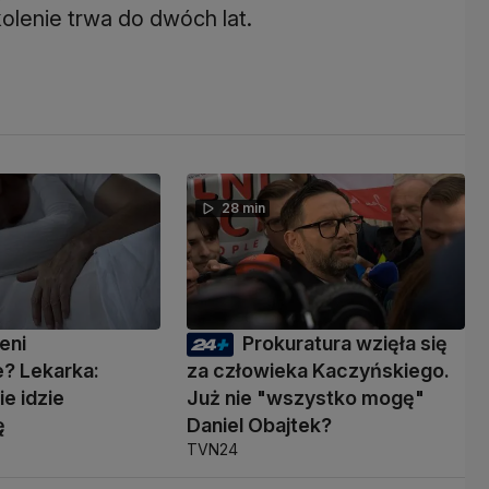
kolenie trwa do dwóch lat.
28 min
eni
Prokuratura wzięła się
? Lekarka:
za człowieka Kaczyńskiego.
ie idzie
Już nie "wszystko mogę"
ę
Daniel Obajtek?
TVN24