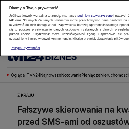
Dbamy o Twoją prywatność
Jeśli użytkownik wyrazi na to zgodę, my, nasze
podmioty stowarzyszone
i naszych
IAB oraz
30
innych Zaufanych Partnerów może przechowywać dane osobowe na ur
uzyskiwać do nich dostęp w celu zapewnienia bardziej spersonalizowanego sposo
się to poprzez przetwarzanie danych osobowych zebranych z danych przegląd
plikach cookie. Użytkownik może udzielić/wycofać zgodę i sprzeciwić się pr
uzasadniony interes w dowolnym momencie, klikając przycisk „Ustawienia plików cook
Polityka Prywatności
BIZNES
Oglądaj TVN24
Najnowsze
Notowania
Pieniądze
Nieruchomości
Z KRAJU
Fałszywe skierowania na kw
przed SMS-ami od oszustó