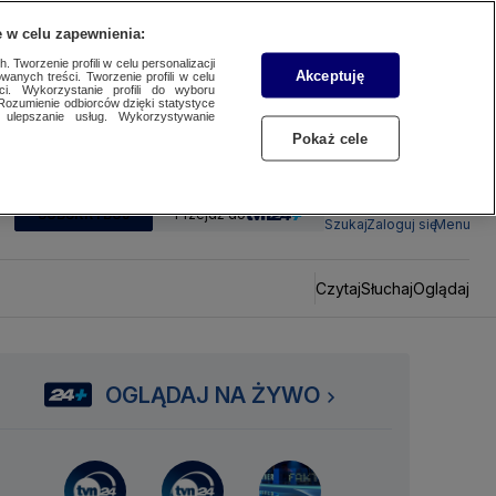
 w celu zapewnienia:
 Tworzenie profili w celu personalizacji
Akceptuję
wanych treści. Tworzenie profili w celu
ci. Wykorzystanie profili do wyboru
Rozumienie odbiorców dzięki statystyce
ulepszanie usług. Wykorzystywanie
Pokaż cele
SUBSKRYBUJ
Przejdź do
Szukaj
Zaloguj się
Menu
Czytaj
Słuchaj
Oglądaj
OGLĄDAJ NA ŻYWO