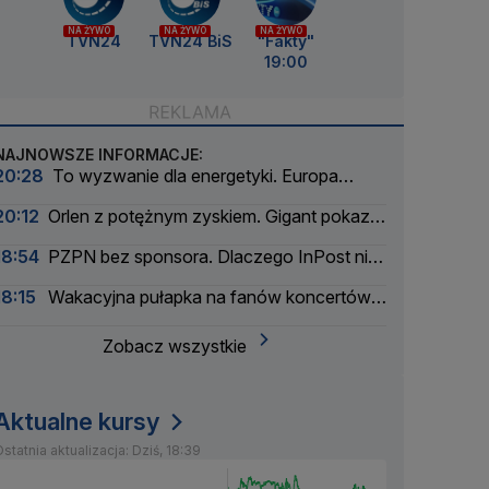
NA ŻYWO
NA ŻYWO
NA ŻYWO
TVN24
TVN24 BiS
"Fakty"
19:00
NAJNOWSZE INFORMACJE:
20:28
To wyzwanie dla energetyki. Europa
szykuje się na zaćmienie Słońca
20:12
Orlen z potężnym zyskiem. Gigant pokazał
wyniki
18:54
PZPN bez sponsora. Dlaczego InPost nie
przedłużył umowy?
18:15
Wakacyjna pułapka na fanów koncertów.
Łatwo stracić pieniądze
Zobacz wszystkie
Aktualne kursy
statnia aktualizacja: Dziś, 18:39