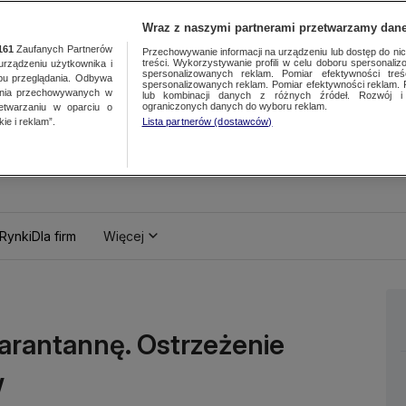
Wraz z naszymi partnerami przetwarzamy dane
161
Zaufanych Partnerów
Przechowywanie informacji na urządzeniu lub dostęp do nich.
treści. Wykorzystywanie profili w celu doboru spersonalizo
ządzeniu użytkownika i
spersonalizowanych reklam. Pomiar efektywności treś
bu przeglądania. Odbywa
spersonalizowanych reklam. Pomiar efektywności reklam. 
ania przechowywanych w
lub kombinacji danych z różnych źródeł. Rozwój i 
ograniczonych danych do wyboru reklam.
zetwarzaniu w oparciu o
ie i reklam”.
Lista partnerów (dostawców)
Rynki
Dla firm
Więcej
arantannę. Ostrzeżenie
w