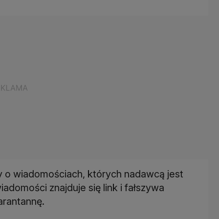
y o wiadomościach, których nadawcą jest
domości znajduje się link i fałszywa
arantannę.