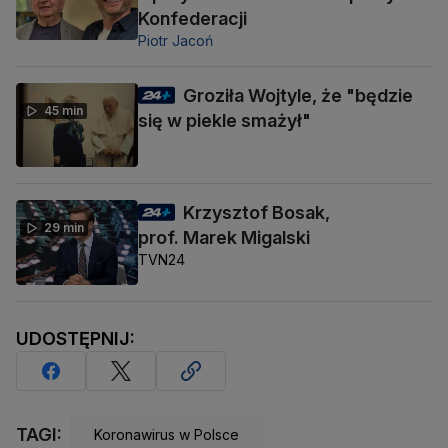
Konfederacji
Piotr Jacoń
Groziła Wojtyle, że "będzie
45 min
się w piekle smażył"
Krzysztof Bosak,
29 min
prof. Marek Migalski
TVN24
UDOSTĘPNIJ:
TAGI:
Koronawirus w Polsce