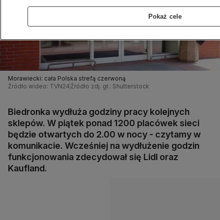
Pokaż cele
Morawiecki: cała Polska strefą czerwoną
Źródło wideo: TVN24
Źródło zdj. gł.: Shutterstock
Biedronka wydłuża godziny pracy kolejnych
sklepów. W piątek ponad 1200 placówek sieci
będzie otwartych do 2.00 w nocy - czytamy w
komunikacie. Wcześniej na wydłużenie godzin
funkcjonowania zdecydował się Lidl oraz
Kaufland.