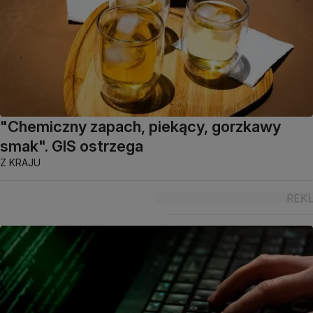
"Chemiczny zapach, piekący, gorzkawy
smak". GIS ostrzega
Z KRAJU