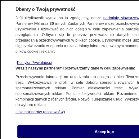
Dbamy o Twoją prywatność
Jeśli użytkownik wyrazi na to zgodę, my, nasze
podmioty stowarzys
Partnerów IAB oraz
30
innych Zaufanych Partnerów może przechowywa
BIZNES
użytkownika i uzyskiwać do nich dostęp w celu zapewnienia bardzi
przeglądania. Odbywa się to poprzez przetwarzanie danych os
przeglądania przechowywanych w plikach cookie. Użytkownik może udzie
Z KRAJU
się przetwarzaniu w oparciu o uzasadniony interes w dowolnym momencie
plików cookie i reklam”.
Biedronka wprowadza zmiany w kolejnych
Polityka Prywatności
sklepach
Wraz z naszymi partnerami przetwarzamy dane w celu zapewnienia:
Przechowywanie informacji na urządzeniu lub dostęp do nich. Tworzeni
23.10.2020, 15:32
treści. Wykorzystywanie profili w celu doboru spersonalizowanych tr
spersonalizowanych reklam. Pomiar efektywności treści. Wyko
spersonalizowanych reklam. Pomiar efektywności reklam. Rozumienie o
Udostępnij
kombinacji danych z różnych źródeł. Rozwój i ulepszanie usług. Wykor
do wyboru reklam.
Lista partnerów (dostawców)
Akceptuję