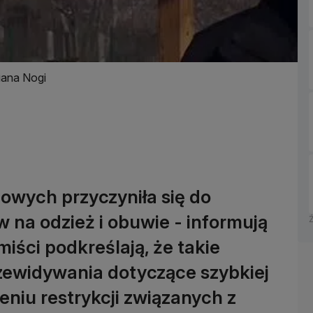
iana Nogi
lowych przyczyniła się do
na odzież i obuwie - informują
iści podkreślają, że takie
zewidywania dotyczące szybkiej
niu restrykcji związanych z