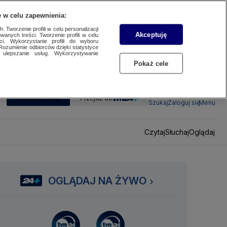
 w celu zapewnienia:
 Tworzenie profili w celu personalizacji
Akceptuję
wanych treści. Tworzenie profili w celu
ci. Wykorzystanie profili do wyboru
Rozumienie odbiorców dzięki statystyce
ulepszanie usług. Wykorzystywanie
Pokaż cele
SUBSKRYBUJ
Przejdź do
Szukaj
Zaloguj się
Menu
Czytaj
Słuchaj
Oglądaj
OGLĄDAJ NA ŻYWO