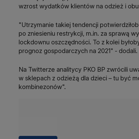
wzrost wydatków klientów na odzież i obuw
"Utrzymanie takiej tendencji potwierdziło
po zniesieniu restrykcji, m.in. za sprawą
lockdownu oszczędności. To z kolei było
prognoz gospodarczych na 2021" - dodali.
Na Twitterze analitycy PKO BP zwrócili u
w sklepach z odzieżą dla dzieci – tu być 
kombinezonów".