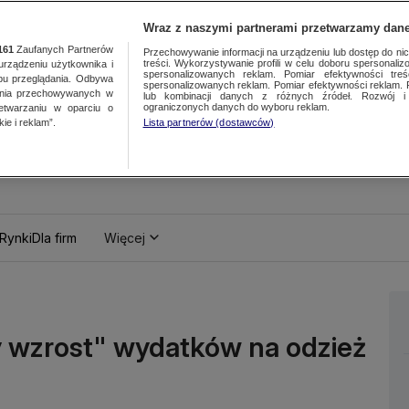
Wraz z naszymi partnerami przetwarzamy dane
161
Zaufanych Partnerów
Przechowywanie informacji na urządzeniu lub dostęp do nich.
treści. Wykorzystywanie profili w celu doboru spersonalizo
ządzeniu użytkownika i
spersonalizowanych reklam. Pomiar efektywności treś
bu przeglądania. Odbywa
spersonalizowanych reklam. Pomiar efektywności reklam. 
ania przechowywanych w
lub kombinacji danych z różnych źródeł. Rozwój i 
ograniczonych danych do wyboru reklam.
zetwarzaniu w oparciu o
ie i reklam”.
Lista partnerów (dostawców)
Rynki
Dla firm
Więcej
y wzrost" wydatków na odzież