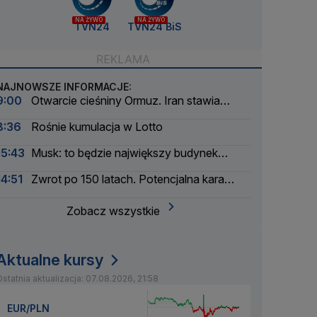
NA ŻYWO
NA ŻYWO
TVN24
TVN24 BiS
NAJNOWSZE INFORMACJE:
9:00
Otwarcie cieśniny Ormuz. Iran stawia
warunki
8:36
Rośnie kumulacja w Lotto
15:43
Musk: to będzie największy budynek
świata
14:51
Zwrot po 150 latach. Potencjalna kara
liczona w dziesiątkach tysięcy
Zobacz wszystkie
Aktualne kursy
statnia aktualizacja: 07.08.2026, 21:58
EUR/PLN