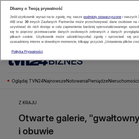
Dbamy o Twoją prywatność
Jeśli użytkownik wyrazi na to zgodę, my, nasze
podmioty stowarzyszone
i naszych
IAB oraz
30
innych Zaufanych Partnerów może przechowywać dane osobowe na ur
uzyskiwać do nich dostęp w celu zapewnienia bardziej spersonalizowanego sposo
się to poprzez przetwarzanie danych osobowych zebranych z danych przegląd
plikach cookie. Użytkownik może udzielić/wycofać zgodę i sprzeciwić się pr
uzasadniony interes w dowolnym momencie, klikając przycisk „Ustawienia plików cook
Polityka Prywatności
BIZNES
Oglądaj TVN24
Najnowsze
Notowania
Pieniądze
Nieruchomości
Z KRAJU
Otwarte galerie, "gwałtown
i obuwie