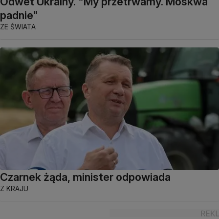
Odwet Ukrainy. "My przetrwamy. Moskwa
padnie"
ZE ŚWIATA
Czarnek żąda, minister odpowiada
Z KRAJU