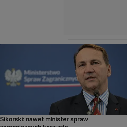
Sikorski: nawet minister spraw
zagranicznych korzysta