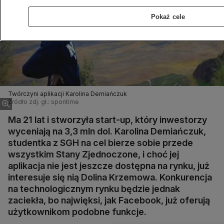
Pokaż cele
Twórczyni aplikacji Karolina Demiańczuk
Źródło zdj. gł.: spontime
Ma 21 lat i stworzyła start-up, który inwestorzy
wyceniają na 3,3 mln dol. Karolina Demiańczuk,
studentka z SGH na cel bierze sobie przede
wszystkim Stany Zjednoczone, i choć jej
aplikacja nie jest jeszcze dostępna na rynku, już
interesuje się nią Dolina Krzemowa. Konkurencja
na technologicznym rynku będzie jednak
zaciekła, bo najwięksi, jak Facebook, już oferują
użytkownikom podobne funkcje.