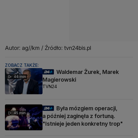
Autor: ag//km / Źródło: tvn24bis.pl
ZOBACZ TAKŻE:
Waldemar Żurek, Marek
44 min
Magierowski
TVN24
Była mózgiem operacji,
45 min
a później zaginęła z fortuną.
"Istnieje jeden konkretny trop"