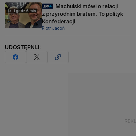
Machulski mówi o relacji
1 godz 6 min
z przyrodnim bratem. To polityk
Konfederacji
Piotr Jacoń
UDOSTĘPNIJ: