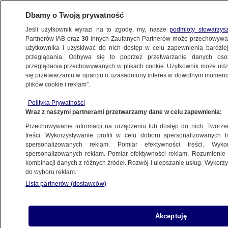
Dbamy o Twoją prywatność
Jeśli użytkownik wyrazi na to zgodę, my, nasze
podmioty stowarzys
Partnerów IAB oraz
30
innych Zaufanych Partnerów może przechowywa
BIZNES
użytkownika i uzyskiwać do nich dostęp w celu zapewnienia bardzi
przeglądania. Odbywa się to poprzez przetwarzanie danych os
przeglądania przechowywanych w plikach cookie. Użytkownik może udzie
Z KRAJU
się przetwarzaniu w oparciu o uzasadniony interes w dowolnym momencie
plików cookie i reklam”.
Polska studentka idzie tropami
Polityka Prywatności
Zuckerberga. Aplikacją chce podbić Dolinę
Wraz z naszymi partnerami przetwarzamy dane w celu zapewnienia:
Krzemową
Przechowywanie informacji na urządzeniu lub dostęp do nich. Tworzeni
treści. Wykorzystywanie profili w celu doboru spersonalizowanych tr
31.03.2016, 20:31
spersonalizowanych reklam. Pomiar efektywności treści. Wyko
spersonalizowanych reklam. Pomiar efektywności reklam. Rozumienie o
kombinacji danych z różnych źródeł. Rozwój i ulepszanie usług. Wykor
Udostępnij
do wyboru reklam.
Lista partnerów (dostawców)
Akceptuję