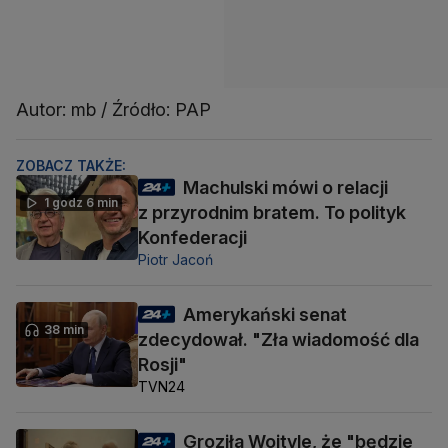
Autor: mb / Źródło: PAP
ZOBACZ TAKŻE:
Machulski mówi o relacji
1 godz 6 min
z przyrodnim bratem. To polityk
Konfederacji
Piotr Jacoń
Amerykański senat
38 min
zdecydował. "Zła wiadomość dla
Rosji"
TVN24
Groziła Wojtyle, że "będzie