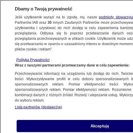
Dbamy o Twoją prywatność
Jeśli użytkownik wyrazi na to zgodę, my, nasze
podmioty stowarzys
Partnerów IAB oraz
30
innych Zaufanych Partnerów może przechowywa
BIZNES
użytkownika i uzyskiwać do nich dostęp w celu zapewnienia bardzi
przeglądania. Odbywa się to poprzez przetwarzanie danych os
przeglądania przechowywanych w plikach cookie. Użytkownik może udzie
TECH
się przetwarzaniu w oparciu o uzasadniony interes w dowolnym momencie
plików cookie i reklam”.
Miliardy euro strat, ale obędzie się bez cięć
Polityka Prywatności
etatów. Obiecuje szef Volkswagena
Wraz z naszymi partnerami przetwarzamy dane w celu zapewnienia:
Przechowywanie informacji na urządzeniu lub dostęp do nich. Tworzeni
6.10.2015, 14:33
treści. Wykorzystywanie profili w celu doboru spersonalizowanych tr
spersonalizowanych reklam. Pomiar efektywności treści. Wyko
spersonalizowanych reklam. Pomiar efektywności reklam. Rozumienie o
Udostępnij
kombinacji danych z różnych źródeł. Rozwój i ulepszanie usług. Wykor
do wyboru reklam.
Lista partnerów (dostawców)
Akceptuję