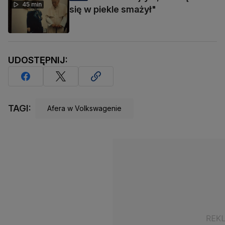
45 min
się w piekle smażył"
UDOSTĘPNIJ:
TAGI:
Afera w Volkswagenie