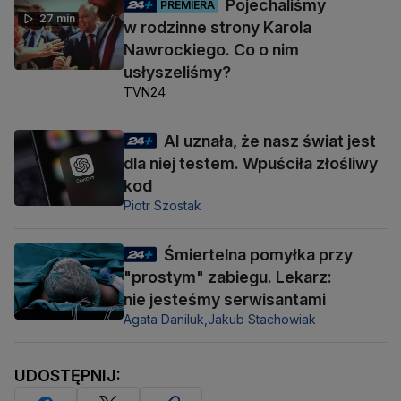
Pojechaliśmy
PREMIERA
27 min
w rodzinne strony Karola
Nawrockiego. Co o nim
usłyszeliśmy?
TVN24
AI uznała, że nasz świat jest
dla niej testem. Wpuściła złośliwy
kod
Piotr Szostak
Śmiertelna pomyłka przy
"prostym" zabiegu. Lekarz:
nie jesteśmy serwisantami
Agata Daniluk,
Jakub Stachowiak
UDOSTĘPNIJ: