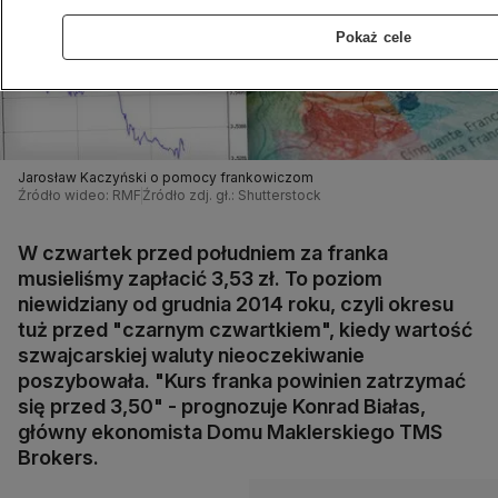
Pokaż cele
Jarosław Kaczyński o pomocy frankowiczom
Źródło wideo: RMF
Źródło zdj. gł.: Shutterstock
W czwartek przed południem za franka
musieliśmy zapłacić 3,53 zł. To poziom
niewidziany od grudnia 2014 roku, czyli okresu
tuż przed "czarnym czwartkiem", kiedy wartość
szwajcarskiej waluty nieoczekiwanie
poszybowała. "Kurs franka powinien zatrzymać
się przed 3,50" - prognozuje Konrad Białas,
główny ekonomista Domu Maklerskiego TMS
Brokers.