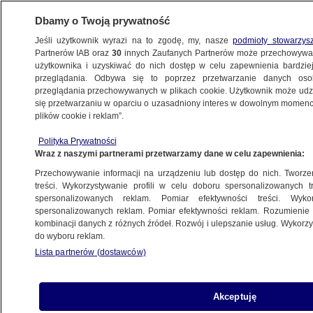
Dbamy o Twoją prywatność
Jeśli użytkownik wyrazi na to zgodę, my, nasze
podmioty stowarzys
Partnerów IAB oraz
30
innych Zaufanych Partnerów może przechowywa
BIZNES
użytkownika i uzyskiwać do nich dostęp w celu zapewnienia bardzi
przeglądania. Odbywa się to poprzez przetwarzanie danych os
przeglądania przechowywanych w plikach cookie. Użytkownik może udzie
RYNKI
się przetwarzaniu w oparciu o uzasadniony interes w dowolnym momencie
plików cookie i reklam”.
Złoty wyjątkowo mocny na początku roku.
Polityka Prywatności
Kredytobiorcy zacierają ręce
Wraz z naszymi partnerami przetwarzamy dane w celu zapewnienia:
Przechowywanie informacji na urządzeniu lub dostęp do nich. Tworzeni
4.01.2018, 12:09
treści. Wykorzystywanie profili w celu doboru spersonalizowanych tr
spersonalizowanych reklam. Pomiar efektywności treści. Wyko
spersonalizowanych reklam. Pomiar efektywności reklam. Rozumienie o
Udostępnij
kombinacji danych z różnych źródeł. Rozwój i ulepszanie usług. Wykor
do wyboru reklam.
Lista partnerów (dostawców)
Akceptuję