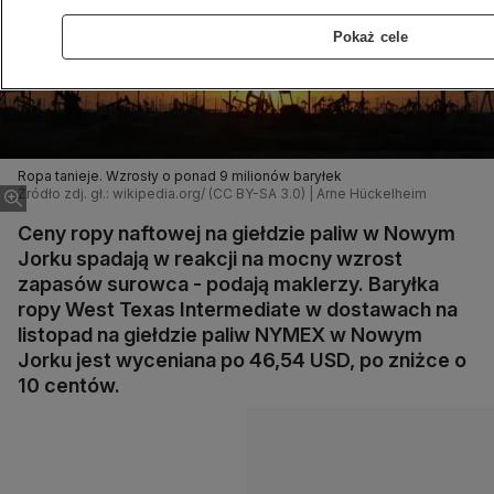
Pokaż cele
Ropa tanieje. Wzrosły o ponad 9 milionów baryłek
Źródło zdj. gł.: wikipedia.org/ (CC BY-SA 3.0) | Arne Hückelheim
Ceny ropy naftowej na giełdzie paliw w Nowym
Jorku spadają w reakcji na mocny wzrost
zapasów surowca - podają maklerzy. Baryłka
ropy West Texas Intermediate w dostawach na
listopad na giełdzie paliw NYMEX w Nowym
Jorku jest wyceniana po 46,54 USD, po zniżce o
10 centów.