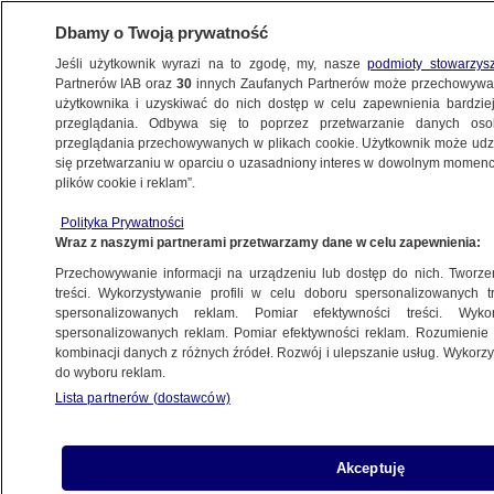
Dbamy o Twoją prywatność
Jeśli użytkownik wyrazi na to zgodę, my, nasze
podmioty stowarzys
Partnerów IAB oraz
30
innych Zaufanych Partnerów może przechowywa
BIZNES
użytkownika i uzyskiwać do nich dostęp w celu zapewnienia bardzi
przeglądania. Odbywa się to poprzez przetwarzanie danych os
przeglądania przechowywanych w plikach cookie. Użytkownik może udzie
RYNKI
się przetwarzaniu w oparciu o uzasadniony interes w dowolnym momencie
plików cookie i reklam”.
Ropa tanieje. Zapasy wzrosły o ponad 9
Polityka Prywatności
milionów baryłek
Wraz z naszymi partnerami przetwarzamy dane w celu zapewnienia:
Przechowywanie informacji na urządzeniu lub dostęp do nich. Tworzeni
15.10.2015, 08:59
treści. Wykorzystywanie profili w celu doboru spersonalizowanych tr
spersonalizowanych reklam. Pomiar efektywności treści. Wyko
spersonalizowanych reklam. Pomiar efektywności reklam. Rozumienie o
Udostępnij
kombinacji danych z różnych źródeł. Rozwój i ulepszanie usług. Wykor
do wyboru reklam.
Lista partnerów (dostawców)
Akceptuję