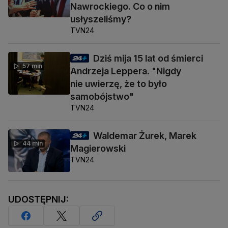
Nawrockiego. Co o nim
usłyszeliśmy?
TVN24
Dziś mija 15 lat od śmierci
57 min
Andrzeja Leppera. "Nigdy
nie uwierzę, że to było
samobójstwo"
TVN24
Waldemar Żurek, Marek
44 min
Magierowski
TVN24
UDOSTĘPNIJ: