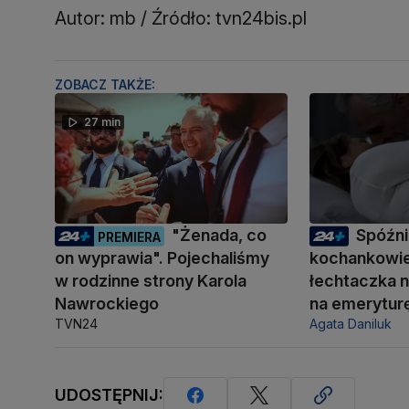
Autor: mb / Źródło: tvn24bis.pl
ZOBACZ TAKŻE:
27 min
"Żenada, co
Spóźni
PREMIERA
on wyprawia". Pojechaliśmy
kochankowie
w rodzinne strony Karola
łechtaczka n
Nawrockiego
na emerytur
TVN24
Agata Daniluk
UDOSTĘPNIJ: