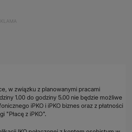
ce, w związku z planowanymi pracami
ziny 1.00 do godziny 5.00 nie będzie możliwe
fonicznego iPKO i iPKO biznes oraz z płatności
i "Płacę z iPKO".
plikacji IKO połączonej z kontem osobistym w