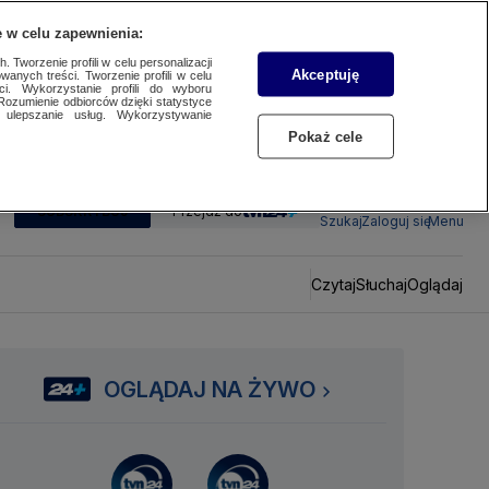
 w celu zapewnienia:
 Tworzenie profili w celu personalizacji
Akceptuję
wanych treści. Tworzenie profili w celu
ci. Wykorzystanie profili do wyboru
Rozumienie odbiorców dzięki statystyce
ulepszanie usług. Wykorzystywanie
Pokaż cele
SUBSKRYBUJ
Przejdź do
Szukaj
Zaloguj się
Menu
Czytaj
Słuchaj
Oglądaj
OGLĄDAJ NA ŻYWO