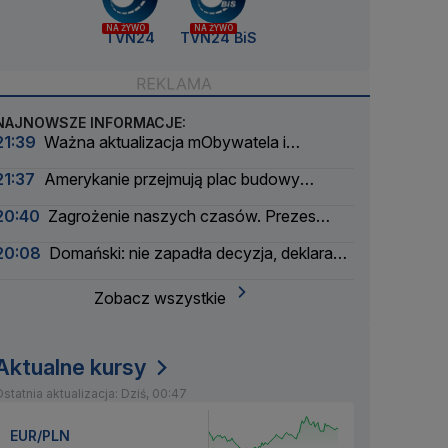
NA ŻYWO
NA ŻYWO
TVN24
TVN24 BiS
NAJNOWSZE INFORMACJE:
21:39
Ważna aktualizacja mObywatela i
problemy. Zgłoszenia użytkowników
21:37
Amerykanie przejmują plac budowy
pierwszej polskiej elektrowni atomowej
20:40
Zagrożenie naszych czasów. Prezes
wielkiego banku apeluje
20:08
Domański: nie zapadła decyzja, deklaracja
nie padła
Zobacz wszystkie
Aktualne kursy
statnia aktualizacja: Dziś, 00:47
EUR/PLN