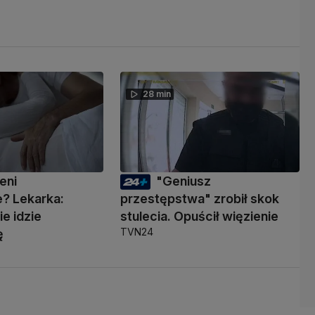
28 min
eni
"Geniusz
? Lekarka:
przestępstwa" zrobił skok
ie idzie
stulecia. Opuścił więzienie
TVN24
ę