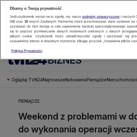
Dbamy o Twoją prywatność
Jeśli użytkownik wyrazi na to zgodę, my, nasze
podmioty stowarzyszone
i naszych
IAB oraz
30
innych Zaufanych Partnerów może przechowywać dane osobowe na ur
uzyskiwać do nich dostęp w celu zapewnienia bardziej spersonalizowanego sposo
się to poprzez przetwarzanie danych osobowych zebranych z danych przegląd
plikach cookie. Użytkownik może udzielić/wycofać zgodę i sprzeciwić się pr
uzasadniony interes w dowolnym momencie, klikając przycisk „Ustawienia plików cook
Polityka Prywatności
BIZNES
Oglądaj TVN24
Najnowsze
Notowania
Pieniądze
Nieruchomości
PIENIĄDZE
Weekend z problemami w do
do wykonania operacji wcze