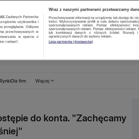
Wraz z naszymi partnerami przetwarzamy dane
161
Zaufanych Partnerów
Przechowywanie informacji na urządzeniu lub dostęp do nich.
treści. Wykorzystywanie profili w celu doboru spersonalizo
ządzeniu użytkownika i
spersonalizowanych reklam. Pomiar efektywności treś
bu przeglądania. Odbywa
spersonalizowanych reklam. Pomiar efektywności reklam. 
ania przechowywanych w
lub kombinacji danych z różnych źródeł. Rozwój i 
ograniczonych danych do wyboru reklam.
zetwarzaniu w oparciu o
ie i reklam”.
Lista partnerów (dostawców)
Rynki
Dla firm
Więcej
stępie do konta. "Zachęcamy
śniej"