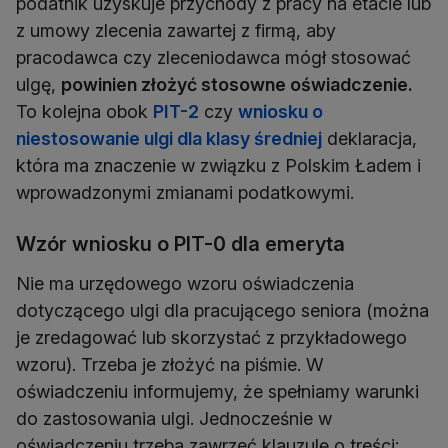
podatnik uzyskuje przychody z pracy na etacie lub
z umowy zlecenia zawartej z firmą, aby
pracodawca czy zleceniodawca mógł stosować
ulgę,
powinien złożyć stosowne oświadczenie.
To kolejna obok
PIT-2
czy
wniosku o
niestosowanie ulgi dla klasy średniej
deklaracja,
która ma znaczenie w związku z Polskim Ładem i
wprowadzonymi zmianami podatkowymi.
Wzór wniosku o PIT-0 dla emeryta
Nie ma urzędowego wzoru oświadczenia
dotyczącego ulgi dla pracującego seniora (można
je zredagować lub skorzystać z przykładowego
wzoru). Trzeba je złożyć na piśmie. W
oświadczeniu informujemy, że spełniamy warunki
do zastosowania ulgi. Jednocześnie w
oświadczeniu trzeba zawrzeć klauzulę o treści: