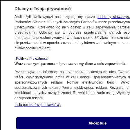
Dbamy o Twoją prywatność
Jeśli użytkownik wyrazi na to zgodę, my, nasze
podmioty stowarzys
Partnerów IAB oraz
30
innych Zaufanych Partnerów może przechowywa
BIZNES
użytkownika i uzyskiwać do nich dostęp w celu zapewnienia bardzi
przeglądania. Odbywa się to poprzez przetwarzanie danych os
przeglądania przechowywanych w plikach cookie. Użytkownik może udzie
PIENIĄDZE
się przetwarzaniu w oparciu o uzasadniony interes w dowolnym momencie
plików cookie i reklam”.
Nowa ulga, kolejny wniosek
Polityka Prywatności
do pracodawcy. Ministerstwo Finansów
Wraz z naszymi partnerami przetwarzamy dane w celu zapewnienia:
wyjaśnia
Przechowywanie informacji na urządzeniu lub dostęp do nich. Tworzeni
treści. Wykorzystywanie profili w celu doboru spersonalizowanych tr
12.01.2022, 16:47
spersonalizowanych reklam. Pomiar efektywności treści. Wyko
spersonalizowanych reklam. Pomiar efektywności reklam. Rozumienie o
kombinacji danych z różnych źródeł. Rozwój i ulepszanie usług. Wykor
Udostępnij
do wyboru reklam.
Lista partnerów (dostawców)
Akceptuję