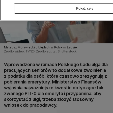
Pokaż cele
Mateusz Morawiecki o błędach w Polskim Ładzie
Źródło wideo: TVN24
Źródło zdj. gł.: Shutterstock
Wprowadzona w ramach Polskiego Ładu ulga dla
pracujących seniorów to dodatkowe zwolnienie
z podatku dla osób, które czasowo zrezygnują z
pobierania emerytury. Ministerstwo Finansów
wyjaśnia najważniejsze kwestie dotyczące tak
zwanego PIT-0 dla emeryta i przypomina: aby
skorzystać z ulgi, trzeba złożyć stosowny
wniosek do pracodawcy.