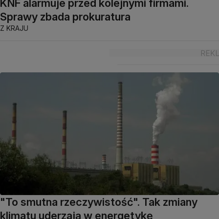
KNF alarmuje przed kolejnymi firmami.
Sprawy zbada prokuratura
Z KRAJU
"To smutna rzeczywistość". Tak zmiany
klimatu uderzają w energetykę