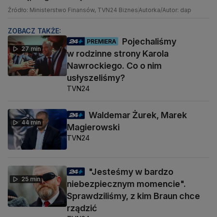
Źródło: Ministerstwo Finansów, TVN24 Biznes
Autorka/Autor: dap
ZOBACZ TAKŻE:
Pojechaliśmy
PREMIERA
27 min
w rodzinne strony Karola
Nawrockiego. Co o nim
usłyszeliśmy?
TVN24
Waldemar Żurek, Marek
44 min
Magierowski
TVN24
"Jesteśmy w bardzo
25 min
niebezpiecznym momencie".
Sprawdziliśmy, z kim Braun chce
rządzić