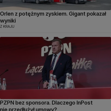
Orlen z potężnym zyskiem. Gigant pokazał
wyniki
Z KRAJU
PZPN bez sponsora. Dlaczego InPost
nie przedłużył umowy?