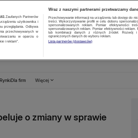
Wraz z naszymi partnerami przetwarzamy dane
161
Zaufanych Partnerów
Przechowywanie informacji na urządzeniu lub dostęp do nich.
treści. Wykorzystywanie profili w celu doboru spersonalizo
ządzeniu użytkownika i
spersonalizowanych reklam. Pomiar efektywności treś
bu przeglądania. Odbywa
spersonalizowanych reklam. Pomiar efektywności reklam. 
ania przechowywanych w
lub kombinacji danych z różnych źródeł. Rozwój i 
ograniczonych danych do wyboru reklam.
zetwarzaniu w oparciu o
ie i reklam”.
Lista partnerów (dostawców)
Rynki
Dla firm
Więcej
peluje o zmiany w sprawie