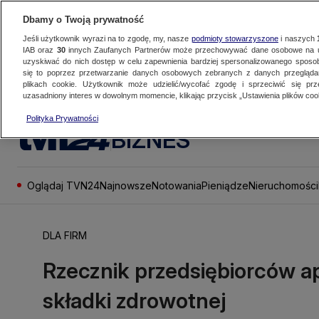
Dbamy o Twoją prywatność
Jeśli użytkownik wyrazi na to zgodę, my, nasze
podmioty stowarzyszone
i naszych
IAB oraz
30
innych Zaufanych Partnerów może przechowywać dane osobowe na ur
uzyskiwać do nich dostęp w celu zapewnienia bardziej spersonalizowanego sposo
się to poprzez przetwarzanie danych osobowych zebranych z danych przegląd
plikach cookie. Użytkownik może udzielić/wycofać zgodę i sprzeciwić się pr
uzasadniony interes w dowolnym momencie, klikając przycisk „Ustawienia plików cook
Polityka Prywatności
BIZNES
Oglądaj TVN24
Najnowsze
Notowania
Pieniądze
Nieruchomości
DLA FIRM
Rzecznik przedsiębiorców a
składki zdrowotnej