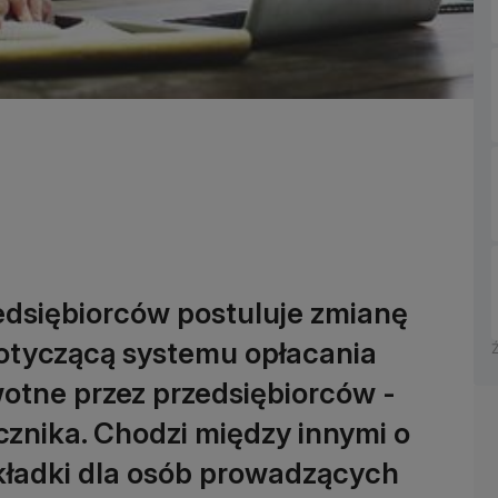
edsiębiorców postuluje zmianę
otyczącą systemu opłacania
otne przez przedsiębiorców -
cznika. Chodzi między innymi o
kładki dla osób prowadzących