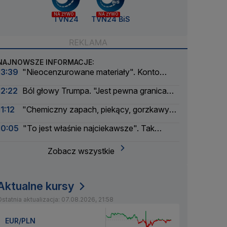
NA ŻYWO
NA ŻYWO
TVN24
TVN24 BiS
NAJNOWSZE INFORMACJE:
13:39
"Nieocenzurowane materiały". Konto
świstaków na OnlyFans
12:22
Ból głowy Trumpa. "Jest pewna granica
bólu dla amerykańskiego prezydenta"
11:12
"Chemiczny zapach, piekący, gorzkawy
smak". GIS ostrzega
10:05
"To jest właśnie najciekawsze". Tak
wyglądał bunt modeli AI
Zobacz wszystkie
Aktualne kursy
statnia aktualizacja: 07.08.2026, 21:58
EUR/PLN