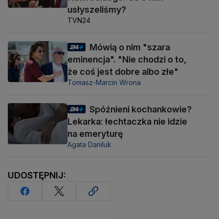
usłyszeliśmy?
TVN24
Mówią o nim "szara
eminencja". "Nie chodzi o to,
że coś jest dobre albo złe"
Tomasz-Marcin Wrona
Spóźnieni kochankowie?
Lekarka: łechtaczka nie idzie
na emeryturę
Agata Daniluk
UDOSTĘPNIJ: