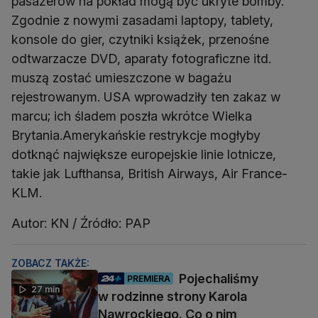
pasażerów na pokład mogą być ukryte bomby.
Zgodnie z nowymi zasadami laptopy, tablety,
konsole do gier, czytniki książek, przenośne
odtwarzacze DVD, aparaty fotograficzne itd.
muszą zostać umieszczone w bagażu
rejestrowanym. USA wprowadziły ten zakaz w
marcu; ich śladem poszła wkrótce Wielka
Brytania.Amerykańskie restrykcje mogłyby
dotknąć największe europejskie linie lotnicze,
takie jak Lufthansa, British Airways, Air France-
KLM.
Autor: KN / Źródło: PAP
ZOBACZ TAKŻE:
Pojechaliśmy
PREMIERA
27 min
w rodzinne strony Karola
Nawrockiego. Co o nim