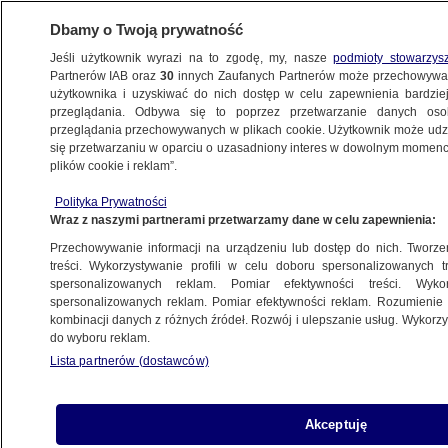
Dbamy o Twoją prywatność
Jeśli użytkownik wyrazi na to zgodę, my, nasze
podmioty stowarzys
Partnerów IAB oraz
30
innych Zaufanych Partnerów może przechowywa
BIZNES
użytkownika i uzyskiwać do nich dostęp w celu zapewnienia bardzi
przeglądania. Odbywa się to poprzez przetwarzanie danych os
przeglądania przechowywanych w plikach cookie. Użytkownik może udzie
ZE ŚWIATA
się przetwarzaniu w oparciu o uzasadniony interes w dowolnym momencie
plików cookie i reklam”.
Zakaz laptopów na pokładzie samolotów
Polityka Prywatności
do USA. Bruksela chce wyjaśnień
Wraz z naszymi partnerami przetwarzamy dane w celu zapewnienia:
Przechowywanie informacji na urządzeniu lub dostęp do nich. Tworzeni
12.05.2017, 15:27
treści. Wykorzystywanie profili w celu doboru spersonalizowanych tr
spersonalizowanych reklam. Pomiar efektywności treści. Wyko
spersonalizowanych reklam. Pomiar efektywności reklam. Rozumienie o
Udostępnij
kombinacji danych z różnych źródeł. Rozwój i ulepszanie usług. Wykor
do wyboru reklam.
Lista partnerów (dostawców)
Akceptuję