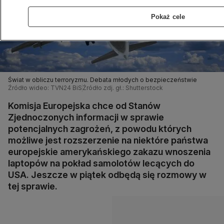
Pokaż cele
Świat w obliczu terroryzmu. Debata młodych o bezpieczeństwie
Źródło wideo: TVN24 BiS
Źródło zdj. gł.: Shutterstock
Komisja Europejska chce od Stanów
Zjednoczonych informacji w sprawie
potencjalnych zagrożeń, z powodu których
możliwe jest rozszerzenie na niektóre państwa
europejskie amerykańskiego zakazu wnoszenia
laptopów na pokład samolotów lecących do
USA. Jeszcze w piątek odbędą się rozmowy w
tej sprawie.