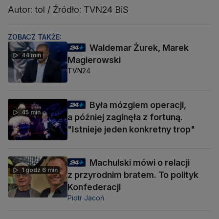
Autor: tol / Źródło: TVN24 BiS
ZOBACZ TAKŻE:
Waldemar Żurek, Marek
44 min
Magierowski
TVN24
Była mózgiem operacji,
45 min
a później zaginęła z fortuną.
"Istnieje jeden konkretny trop"
Machulski mówi o relacji
1 godz 6 min
z przyrodnim bratem. To polityk
Konfederacji
Piotr Jacoń