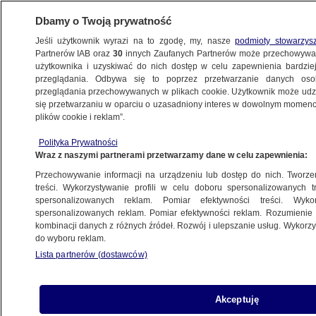
Dbamy o Twoją prywatność
Jeśli użytkownik wyrazi na to zgodę, my, nasze
podmioty stowarzys
Partnerów IAB oraz
30
innych Zaufanych Partnerów może przechowywa
BIZNES
użytkownika i uzyskiwać do nich dostęp w celu zapewnienia bardzi
przeglądania. Odbywa się to poprzez przetwarzanie danych os
przeglądania przechowywanych w plikach cookie. Użytkownik może udzie
ZE ŚWIATA
się przetwarzaniu w oparciu o uzasadniony interes w dowolnym momencie
plików cookie i reklam”.
Wyjątkowe spotkanie z orangutanami
Polityka Prywatności
na wyspie. Indonezja pełna przygód
Wraz z naszymi partnerami przetwarzamy dane w celu zapewnienia:
Przechowywanie informacji na urządzeniu lub dostęp do nich. Tworzeni
12.10.2016, 13:43
treści. Wykorzystywanie profili w celu doboru spersonalizowanych tr
spersonalizowanych reklam. Pomiar efektywności treści. Wyko
spersonalizowanych reklam. Pomiar efektywności reklam. Rozumienie o
Udostępnij
kombinacji danych z różnych źródeł. Rozwój i ulepszanie usług. Wykor
do wyboru reklam.
Lista partnerów (dostawców)
Akceptuję