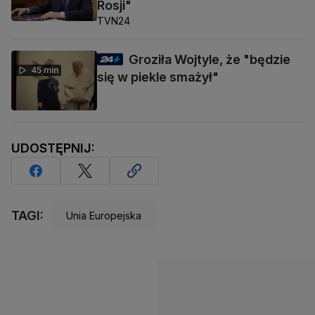
Rosji"
TVN24
Groziła Wojtyle, że "będzie
45 min
się w piekle smażył"
UDOSTĘPNIJ:
TAGI:
Unia Europejska