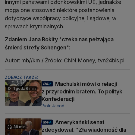
innymi państwami członkowskimi UE, jednakże
mogą one stosować niektóre postanowienia
dotyczące współpracy policyjnej i sądowej w
sprawach kryminalnych.
Zdaniem Jana Rokity "czeka nas pełzająca
śmierć strefy Schengen":
Autor: mb//km / Źródło: CNN Money, tvn24bis.pl
ZOBACZ TAKŻE:
Machulski mówi o relacji
1 godz 6 min
z przyrodnim bratem. To polityk
Konfederacji
Piotr Jacoń
Amerykański senat
38 min
zdecydował. "Zła wiadomość dla