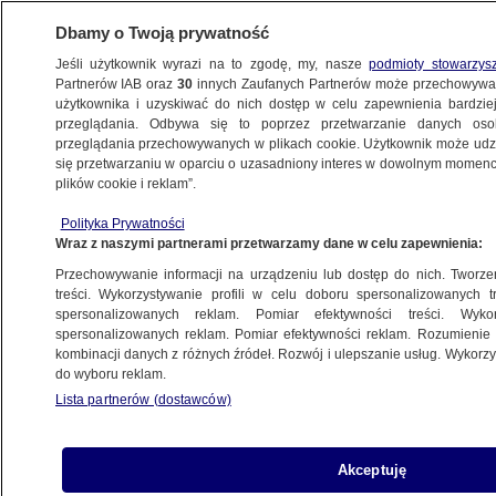
Dbamy o Twoją prywatność
Jeśli użytkownik wyrazi na to zgodę, my, nasze
podmioty stowarzys
Partnerów IAB oraz
30
innych Zaufanych Partnerów może przechowywa
BIZNES
użytkownika i uzyskiwać do nich dostęp w celu zapewnienia bardzi
przeglądania. Odbywa się to poprzez przetwarzanie danych os
przeglądania przechowywanych w plikach cookie. Użytkownik może udzie
ZE ŚWIATA
się przetwarzaniu w oparciu o uzasadniony interes w dowolnym momencie
plików cookie i reklam”.
Wizy, rygorystyczne kontrole granic,
Polityka Prywatności
kolejki, miliardowe straty. Co, jeśli Strefa
Wraz z naszymi partnerami przetwarzamy dane w celu zapewnienia:
Schengen upadnie?
Przechowywanie informacji na urządzeniu lub dostęp do nich. Tworzeni
treści. Wykorzystywanie profili w celu doboru spersonalizowanych tr
19.11.2015, 11:21
spersonalizowanych reklam. Pomiar efektywności treści. Wyko
spersonalizowanych reklam. Pomiar efektywności reklam. Rozumienie o
kombinacji danych z różnych źródeł. Rozwój i ulepszanie usług. Wykor
Udostępnij
do wyboru reklam.
Lista partnerów (dostawców)
Akceptuję