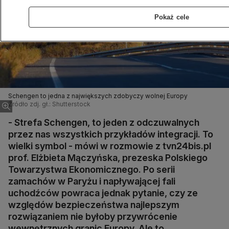
Pokaż cele
Schengen to jedna z największych zdobyczy wolnej Europy
Źródło zdj. gł.: Shutterstock
- Strefa Schengen, to jeden z odczuwalnych
przez nas wszystkich przykładów integracji. To
wielki symbol - mówi w rozmowie z tvn24bis.pl
prof. Elżbieta Mączyńska, prezeska Polskiego
Towarzystwa Ekonomicznego. Po serii
zamachów w Paryżu i napływającej fali
uchodźców powraca jednak pytanie, czy ze
względów bezpieczeństwa najlepszym
rozwiązaniem nie byłoby przywrócenie
wewnętrznych granic Europy. Ale to