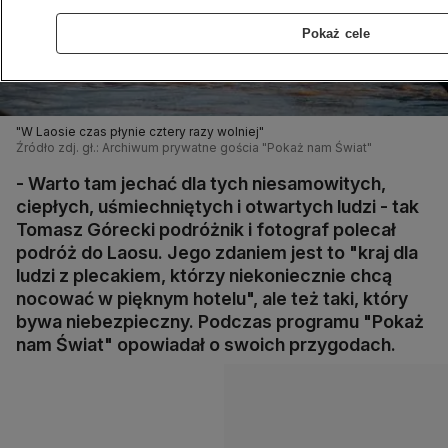
Pokaż cele
"W Laosie czas płynie cztery razy wolniej"
Źródło zdj. gł.: Archiwum prywatne gościa "Pokaż nam Świat"
- Warto tam jechać dla tych niesamowitych,
ciepłych, uśmiechniętych i otwartych ludzi - tak
Tomasz Górecki podróżnik i fotograf polecał
podróż do Laosu. Jego zdaniem jest to "kraj dla
ludzi z plecakiem, którzy niekoniecznie chcą
nocować w pięknym hotelu", ale też taki, który
bywa niebezpieczny. Podczas programu "Pokaż
nam Świat" opowiadał o swoich przygodach.