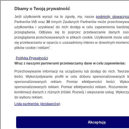
Dbamy o Twoją prywatność
Jeśli użytkownik wyrazi na to zgodę, my, nasze
podmioty stowarzys
Partnerów IAB oraz
30
innych Zaufanych Partnerów może przechowywa
BIZNES
użytkownika i uzyskiwać do nich dostęp w celu zapewnienia bardzi
przeglądania. Odbywa się to poprzez przetwarzanie danych os
przeglądania przechowywanych w plikach cookie. Użytkownik może udzie
ZE ŚWIATA
się przetwarzaniu w oparciu o uzasadniony interes w dowolnym momencie
plików cookie i reklam”.
Laos to "kraj dla ludzi z plecakiem"
Polityka Prywatności
Wraz z naszymi partnerami przetwarzamy dane w celu zapewnienia:
5.12.2016, 15:05
Przechowywanie informacji na urządzeniu lub dostęp do nich. Tworzeni
treści. Wykorzystywanie profili w celu doboru spersonalizowanych tr
Udostępnij
spersonalizowanych reklam. Pomiar efektywności treści. Wyko
spersonalizowanych reklam. Pomiar efektywności reklam. Rozumienie o
kombinacji danych z różnych źródeł. Rozwój i ulepszanie usług. Wykor
do wyboru reklam.
Lista partnerów (dostawców)
Akceptuję