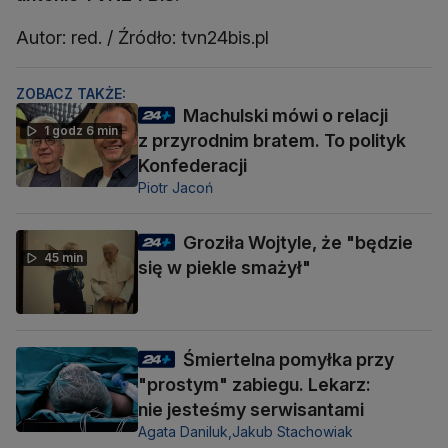
Autor: red. / Źródło: tvn24bis.pl
ZOBACZ TAKŻE:
Machulski mówi o relacji
1 godz 6 min
z przyrodnim bratem. To polityk
Konfederacji
Piotr Jacoń
Groziła Wojtyle, że "będzie
45 min
się w piekle smażył"
Śmiertelna pomyłka przy
"prostym" zabiegu. Lekarz:
nie jesteśmy serwisantami
Agata Daniluk,
Jakub Stachowiak