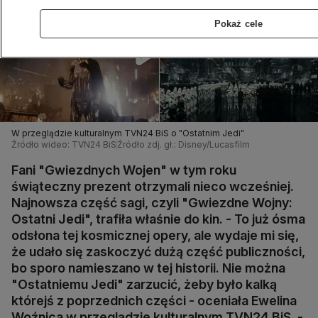
Pokaż cele
W przeglądzie kulturalnym TVN24 BiS o "Ostatnim Jedi"
Źródło wideo: TVN24 BiS
Źródło zdj. gł.: Disney/Lucasfilm
Fani "Gwiezdnych Wojen" w tym roku
świąteczny prezent otrzymali nieco wcześniej.
Najnowsza część sagi, czyli "Gwiezdne Wojny:
Ostatni Jedi", trafiła właśnie do kin. - To już ósma
odsłona tej kosmicznej opery, ale wydaje mi się,
że udało się zaskoczyć dużą część publiczności,
bo sporo namieszano w tej historii. Nie można
"Ostatniemu Jedi" zarzucić, żeby było kalką
którejś z poprzednich części - oceniała Ewelina
Woźnica w przeglądzie kulturalnym TVN24 BiS. -