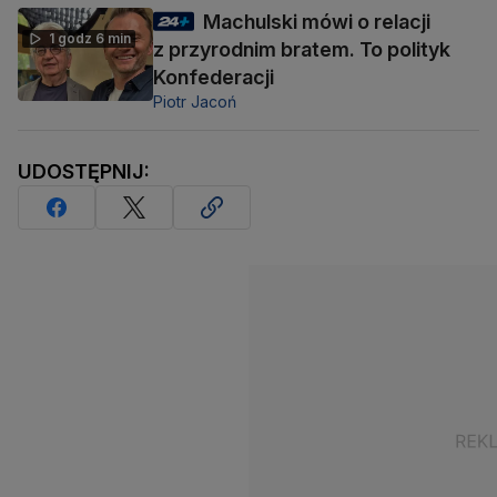
Machulski mówi o relacji
1 godz 6 min
z przyrodnim bratem. To polityk
Konfederacji
Piotr Jacoń
UDOSTĘPNIJ: