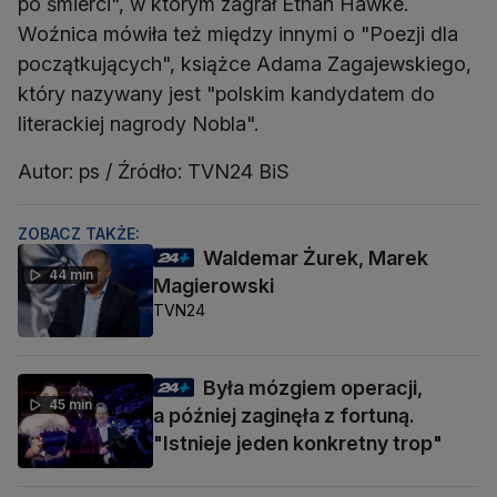
po śmierci", w którym zagrał Ethan Hawke.
Woźnica mówiła też między innymi o "Poezji dla
początkujących", książce Adama Zagajewskiego,
który nazywany jest "polskim kandydatem do
literackiej nagrody Nobla".
Autor: ps / Źródło: TVN24 BiS
ZOBACZ TAKŻE:
Waldemar Żurek, Marek
44 min
Magierowski
TVN24
Była mózgiem operacji,
45 min
a później zaginęła z fortuną.
"Istnieje jeden konkretny trop"