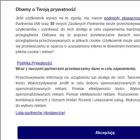
Dbamy o Twoją prywatność
Jeśli użytkownik wyrazi na to zgodę, my, nasze
podmioty stowarzys
Partnerów IAB oraz
30
innych Zaufanych Partnerów może przechowywa
BIZNES
użytkownika i uzyskiwać do nich dostęp w celu zapewnienia bardzi
przeglądania. Odbywa się to poprzez przetwarzanie danych os
przeglądania przechowywanych w plikach cookie. Użytkownik może udzie
ZE ŚWIATA
się przetwarzaniu w oparciu o uzasadniony interes w dowolnym momencie
plików cookie i reklam”.
Najnowsza część kultowej serii już
Polityka Prywatności
w kinach. "Udało się zaskoczyć dużą część
Wraz z naszymi partnerami przetwarzamy dane w celu zapewnienia:
publiczności"
Przechowywanie informacji na urządzeniu lub dostęp do nich. Tworzeni
treści. Wykorzystywanie profili w celu doboru spersonalizowanych tr
17.12.2017, 09:54
spersonalizowanych reklam. Pomiar efektywności treści. Wyko
spersonalizowanych reklam. Pomiar efektywności reklam. Rozumienie o
kombinacji danych z różnych źródeł. Rozwój i ulepszanie usług. Wykor
Udostępnij
do wyboru reklam.
Lista partnerów (dostawców)
Akceptuję