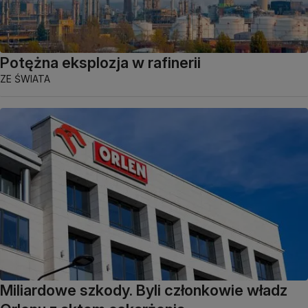
Potężna eksplozja w rafinerii
ZE ŚWIATA
Miliardowe szkody. Byli członkowie władz