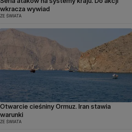
Seria ataków na systemy kraju. Do akcji
wkracza wywiad
ZE ŚWIATA
Otwarcie cieśniny Ormuz. Iran stawia
warunki
ZE ŚWIATA