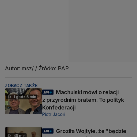
Autor: msz/ / Źródło: PAP
ZOBACZ TAKŻE:
Machulski mówi o relacji
1 godz 6 min
z przyrodnim bratem. To polityk
Konfederacji
Piotr Jacoń
Groziła Wojtyle, że "będzie
45 min