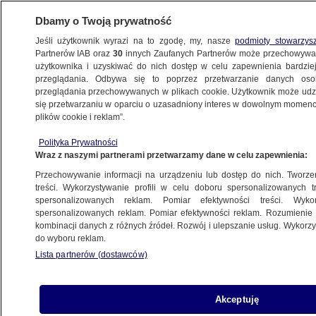
Dbamy o Twoją prywatność
Jeśli użytkownik wyrazi na to zgodę, my, nasze
podmioty stowarzys
Partnerów IAB oraz
30
innych Zaufanych Partnerów może przechowywa
BIZNES
użytkownika i uzyskiwać do nich dostęp w celu zapewnienia bardzi
przeglądania. Odbywa się to poprzez przetwarzanie danych os
przeglądania przechowywanych w plikach cookie. Użytkownik może udzie
Z KRAJU
się przetwarzaniu w oparciu o uzasadniony interes w dowolnym momencie
plików cookie i reklam”.
Więzienie za finansowanie terrorystów
Polityka Prywatności
i zmowę przy praniu pieniędzy. Są nowe
Wraz z naszymi partnerami przetwarzamy dane w celu zapewnienia:
przepisy
Przechowywanie informacji na urządzeniu lub dostęp do nich. Tworzeni
treści. Wykorzystywanie profili w celu doboru spersonalizowanych tr
12.02.2016, 11:13
spersonalizowanych reklam. Pomiar efektywności treści. Wyko
spersonalizowanych reklam. Pomiar efektywności reklam. Rozumienie o
kombinacji danych z różnych źródeł. Rozwój i ulepszanie usług. Wykor
Udostępnij
do wyboru reklam.
Lista partnerów (dostawców)
Akceptuję