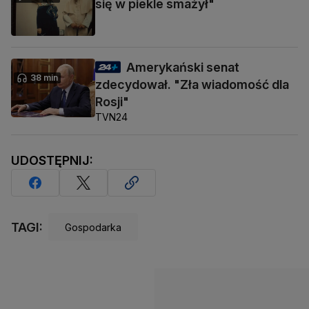
się w piekle smażył"
Amerykański senat
38 min
zdecydował. "Zła wiadomość dla
Rosji"
TVN24
UDOSTĘPNIJ:
TAGI:
Gospodarka