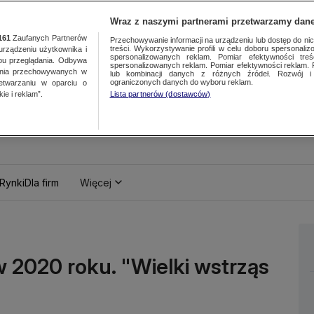
Wraz z naszymi partnerami przetwarzamy dane
161
Zaufanych Partnerów
Przechowywanie informacji na urządzeniu lub dostęp do nich.
treści. Wykorzystywanie profili w celu doboru spersonalizo
ządzeniu użytkownika i
spersonalizowanych reklam. Pomiar efektywności treś
bu przeglądania. Odbywa
spersonalizowanych reklam. Pomiar efektywności reklam. 
ania przechowywanych w
lub kombinacji danych z różnych źródeł. Rozwój i 
ograniczonych danych do wyboru reklam.
zetwarzaniu w oparciu o
ie i reklam”.
Lista partnerów (dostawców)
Rynki
Dla firm
Więcej
 2020 roku. "Wielki wstrząs