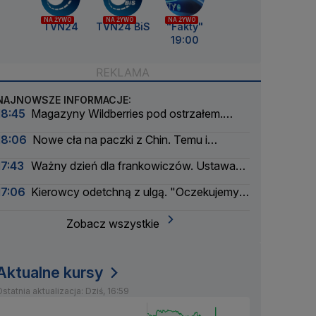
NA ŻYWO
NA ŻYWO
NA ŻYWO
TVN24
TVN24 BiS
"Fakty"
19:00
NAJNOWSZE INFORMACJE:
18:45
Magazyny Wildberries pod ostrzałem.
Firma szuka partnerów
18:06
Nowe cła na paczki z Chin. Temu i
AliExpress mocno w dół
17:43
Ważny dzień dla frankowiczów. Ustawa
weszła w życie
17:06
Kierowcy odetchną z ulgą. "Oczekujemy
obniżek"
Zobacz wszystkie
Aktualne kursy
statnia aktualizacja: Dziś, 16:59