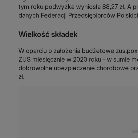
tym roku podwyżka wyniosła 88,27 zł. A p
danych Federacji Przedsiębiorców Polski
Wielkość składek
W oparciu o założenia budżetowe zus.pox.pl
ZUS miesięcznie w 2020 roku - w sumie mo
dobrowolne ubezpieczenie chorobowe oraz 
zł.