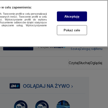
 w celu zapewnienia:
 Tworzenie profili w celu personalizacji
Akceptuję
wanych treści. Tworzenie profili w celu
ci. Wykorzystanie profili do wyboru
Rozumienie odbiorców dzięki statystyce
ulepszanie usług. Wykorzystywanie
Pokaż cele
SUBSKRYBUJ
Przejdź do
Szukaj
Zaloguj się
Menu
Czytaj
Słuchaj
Oglądaj
OGLĄDAJ NA ŻYWO