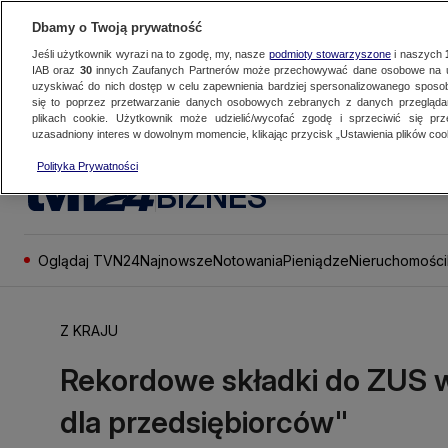
Dbamy o Twoją prywatność
Jeśli użytkownik wyrazi na to zgodę, my, nasze
podmioty stowarzyszone
i naszych
IAB oraz
30
innych Zaufanych Partnerów może przechowywać dane osobowe na ur
uzyskiwać do nich dostęp w celu zapewnienia bardziej spersonalizowanego sposo
się to poprzez przetwarzanie danych osobowych zebranych z danych przegląd
plikach cookie. Użytkownik może udzielić/wycofać zgodę i sprzeciwić się pr
uzasadniony interes w dowolnym momencie, klikając przycisk „Ustawienia plików cook
Polityka Prywatności
BIZNES
Oglądaj TVN24
Najnowsze
Notowania
Pieniądze
Nieruchomości
Z KRAJU
Rekordowe składki do ZUS w
dla przedsiębiorców"