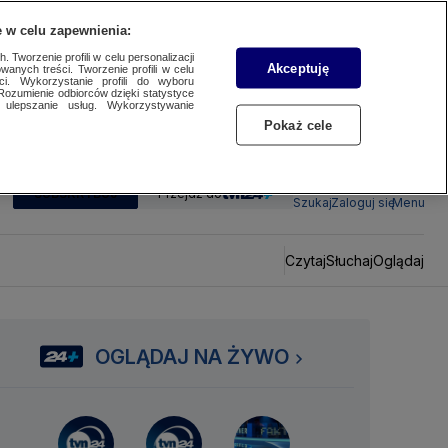
 w celu zapewnienia:
 Tworzenie profili w celu personalizacji
Akceptuję
wanych treści. Tworzenie profili w celu
ci. Wykorzystanie profili do wyboru
Rozumienie odbiorców dzięki statystyce
ulepszanie usług. Wykorzystywanie
Pokaż cele
SUBSKRYBUJ
Przejdź do
Szukaj
Zaloguj się
Menu
Czytaj
Słuchaj
Oglądaj
OGLĄDAJ NA ŻYWO