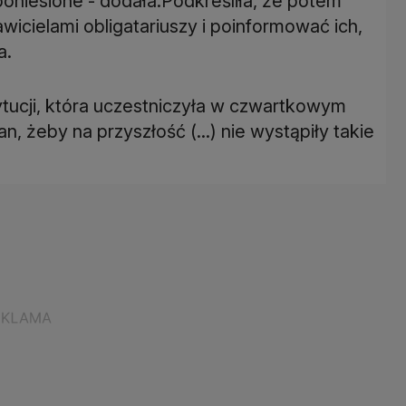
oniesione - dodała.Podkreśliła, że potem
wicielami obligatariuszy i poinformować ich,
a.
ytucji, która uczestniczyła w czwartkowym
, żeby na przyszłość (...) nie wystąpiły takie