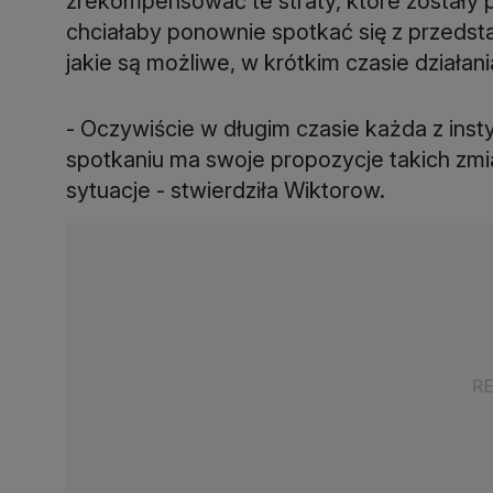
zrekompensować te straty, które zostały p
chciałaby ponownie spotkać się z przedsta
jakie są możliwe, w krótkim czasie działani
- Oczywiście w długim czasie każda z inst
spotkaniu ma swoje propozycje takich zmian
sytuacje - stwierdziła Wiktorow.