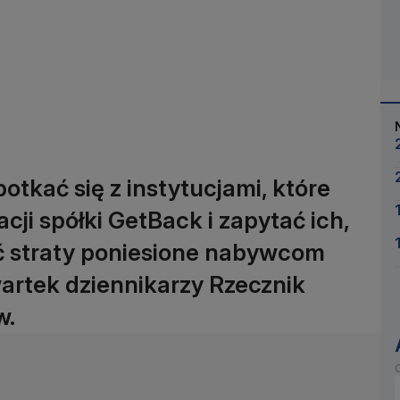
tkać się z instytucjami, które
cji spółki GetBack i zapytać ich,
ć straty poniesione nabywcom
wartek dziennikarzy Rzecznik
w.
O