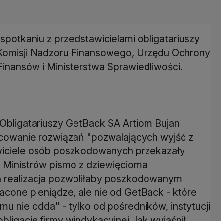
potkaniu z przedstawicielami obligatariuszy
e Komisji Nadzoru Finansowego, Urzędu Ochrony
Finansów i Ministerstwa Sprawiedliwości.
bligatariuszy GetBack SA Artiom Bujan
acowanie rozwiązań "pozwalających wyjść z
wiciele osób poszkodowanych przekazały
y Ministrów pismo z dziewięcioma
h realizacja pozwoliłaby poszkodowanym
acone pieniądze, ale nie od GetBack - które
u nie odda" - tylko od pośredników, instytucji
ligacje firmy windykacyjnej.Jak wyjaśnił,