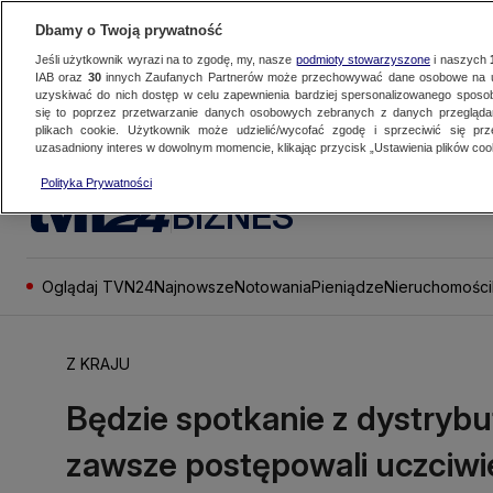
Dbamy o Twoją prywatność
Jeśli użytkownik wyrazi na to zgodę, my, nasze
podmioty stowarzyszone
i naszych
IAB oraz
30
innych Zaufanych Partnerów może przechowywać dane osobowe na ur
uzyskiwać do nich dostęp w celu zapewnienia bardziej spersonalizowanego sposo
się to poprzez przetwarzanie danych osobowych zebranych z danych przegląd
plikach cookie. Użytkownik może udzielić/wycofać zgodę i sprzeciwić się pr
uzasadniony interes w dowolnym momencie, klikając przycisk „Ustawienia plików cook
Polityka Prywatności
BIZNES
Oglądaj TVN24
Najnowsze
Notowania
Pieniądze
Nieruchomości
Z KRAJU
Będzie spotkanie z dystrybu
zawsze postępowali uczciwi