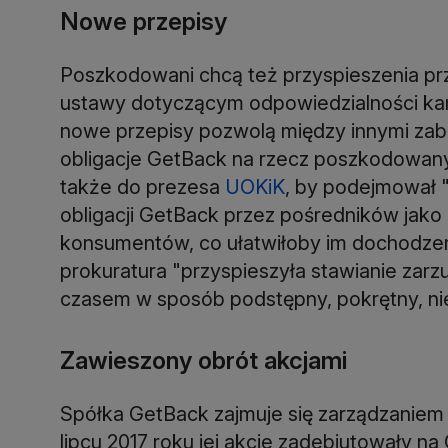
Nowe przepisy
Poszkodowani chcą też przyspieszenia prz
ustawy dotyczącym odpowiedzialności ka
nowe przepisy pozwolą między innymi zab
obligacje GetBack na rzecz poszkodowany
także do prezesa
UOKiK
, by podejmował 
obligacji GetBack przez pośredników jako
konsumentów, co ułatwiłoby im dochodzen
prokuratura "przyspieszyła stawianie zar
czasem w sposób podstępny, pokrętny, niez
Zawieszony obrót akcjami
Spółka GetBack zajmuje się zarządzaniem 
lipcu 2017 roku jej akcje zadebiutowały n