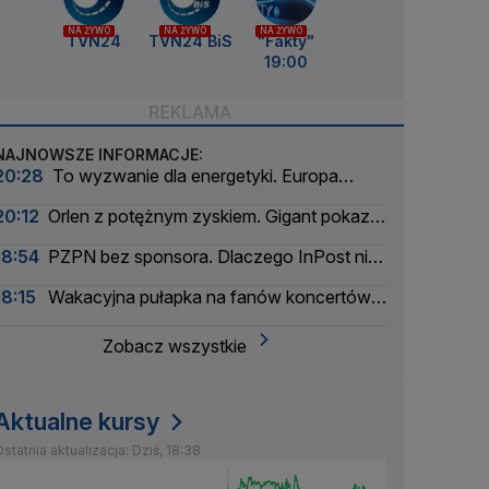
NA ŻYWO
NA ŻYWO
NA ŻYWO
TVN24
TVN24 BiS
"Fakty"
19:00
NAJNOWSZE INFORMACJE:
20:28
To wyzwanie dla energetyki. Europa
szykuje się na zaćmienie Słońca
20:12
Orlen z potężnym zyskiem. Gigant pokazał
wyniki
18:54
PZPN bez sponsora. Dlaczego InPost nie
przedłużył umowy?
18:15
Wakacyjna pułapka na fanów koncertów.
Łatwo stracić pieniądze
Zobacz wszystkie
Aktualne kursy
statnia aktualizacja: Dziś, 18:38