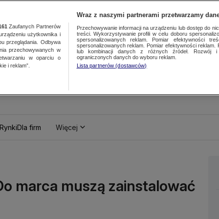
Wraz z naszymi partnerami przetwarzamy dane
161
Zaufanych Partnerów
Przechowywanie informacji na urządzeniu lub dostęp do nich.
treści. Wykorzystywanie profili w celu doboru spersonalizo
ządzeniu użytkownika i
spersonalizowanych reklam. Pomiar efektywności treś
bu przeglądania. Odbywa
spersonalizowanych reklam. Pomiar efektywności reklam. 
ania przechowywanych w
lub kombinacji danych z różnych źródeł. Rozwój i 
ograniczonych danych do wyboru reklam.
zetwarzaniu w oparciu o
ie i reklam”.
Lista partnerów (dostawców)
Rynki
Dla firm
Więcej
Do marca muszą zainstalować