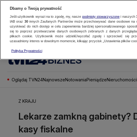
Dbamy o Twoją prywatność
Jeśli użytkownik wyrazi na to zgodę, my, nasze
podmioty stowarzyszone
i naszych
IAB oraz
30
innych Zaufanych Partnerów może przechowywać dane osobowe na ur
uzyskiwać do nich dostęp w celu zapewnienia bardziej spersonalizowanego sposo
się to poprzez przetwarzanie danych osobowych zebranych z danych przegląd
plikach cookie. Użytkownik może udzielić/wycofać zgodę i sprzeciwić się pr
uzasadniony interes w dowolnym momencie, klikając przycisk „Ustawienia plików cook
Polityka Prywatności
BIZNES
Oglądaj TVN24
Najnowsze
Notowania
Pieniądze
Nieruchomości
Z KRAJU
Lekarze zamkną gabinety? 
kasy fiskalne