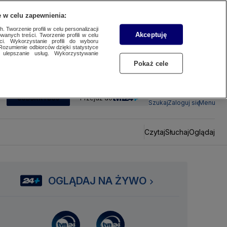
 w celu zapewnienia:
 Tworzenie profili w celu personalizacji
Akceptuję
wanych treści. Tworzenie profili w celu
ci. Wykorzystanie profili do wyboru
Rozumienie odbiorców dzięki statystyce
ulepszanie usług. Wykorzystywanie
Pokaż cele
SUBSKRYBUJ
Przejdź do
Szukaj
Zaloguj się
Menu
Czytaj
Słuchaj
Oglądaj
OGLĄDAJ NA ŻYWO