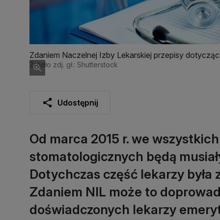
Zdaniem Naczelnej Izby Lekarskiej przepisy dotyczą
gabinetów przez część lekarzy
Źródło zdj. gł.: Shutterstock
Udostępnij
Od marca 2015 r. we wszystkich
stomatologicznych będą musiały 
Dotychczas część lekarzy była 
Zdaniem NIL może to doprowadz
doświadczonych lekarzy emery