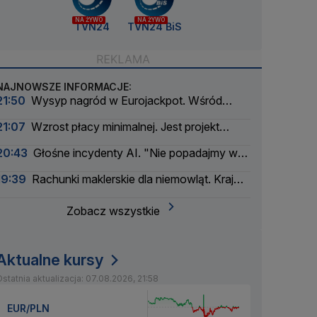
NA ŻYWO
NA ŻYWO
TVN24
TVN24 BiS
NAJNOWSZE INFORMACJE:
21:50
Wysyp nagród w Eurojackpot. Wśród
wygranych Polak
21:07
Wzrost płacy minimalnej. Jest projekt
rządu
20:43
Głośne incydenty AI. "Nie popadajmy w
panikę"
19:39
Rachunki maklerskie dla niemowląt. Kraj
myśli pokoleniowo
Zobacz wszystkie
Aktualne kursy
statnia aktualizacja: 07.08.2026, 21:58
EUR/PLN