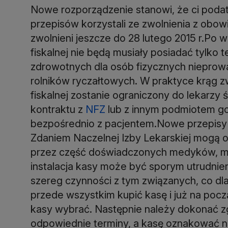
Nowe rozporządzenie stanowi, że ci poda
przepisów korzystali ze zwolnienia z obowi
zwolnieni jeszcze do 28 lutego 2015 r.Po
fiskalnej nie będą musiały posiadać tylko t
zdrowotnych dla osób fizycznych nieprow
rolników ryczałtowych. W praktyce krąg z
fiskalnej zostanie ograniczony do lekarz
kontraktu z
NFZ
lub z innym podmiotem gos
bezpośrednio z pacjentem.Nowe przepisy 
Zdaniem Naczelnej Izby Lekarskiej mogą 
przez część doświadczonych medyków, m.in
instalacja kasy może być sporym utrudni
szereg czynności z tym związanych, co dla 
przede wszystkim kupić kasę i już na począt
kasy wybrać. Następnie należy dokonać z
odpowiednie terminy, a kasę oznakować