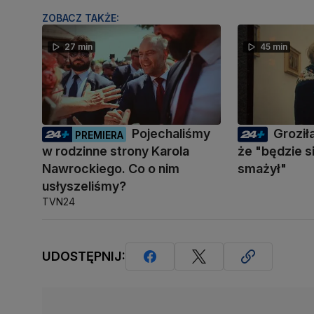
ZOBACZ TAKŻE:
27 min
45 min
Pojechaliśmy
Groził
PREMIERA
w rodzinne strony Karola
że "będzie s
Nawrockiego. Co o nim
smażył"
usłyszeliśmy?
TVN24
UDOSTĘPNIJ: