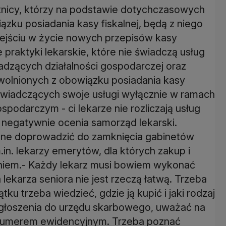
tnicy, którzy na podstawie dotychczasowych
ązku posiadania kasy fiskalnej, będą z niego
 wejściu w życie nowych przepisów kasy
e praktyki lekarskie, które nie świadczą usług
adzących działalności gospodarczej oraz
wolnionych z obowiązku posiadania kasy
y świadczących swoje usługi wyłącznie w ramach
podarczym - ci lekarze nie rozliczają usług
negatywnie ocenia samorząd lekarski.
one doprowadzić do zamknięcia gabinetów
. lekarzy emerytów, dla których zakup i
eniem.- Każdy lekarz musi bowiem wykonać
lekarza seniora nie jest rzeczą łatwą. Trzeba
ku trzeba wiedzieć, gdzie ją kupić i jaki rodzaj
głoszenia do urzędu skarbowego, uważać na
 numerem ewidencyjnym. Trzeba poznać