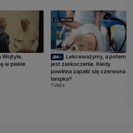
36 min
a Wojtyle,
Lekceważymy, a potem
ię w piekle
jest zaskoczenie. Kiedy
powinna zapalić się czerwona
lampka?
TVN24