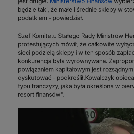
jest drugie.
Ministerstwo Finansów
wybierz
będzie taki, że małe i średnie sklepy w s
podatkiem - powiedział.
Szef Komitetu Stałego Rady Ministrów Hen
protestujących mówił, że całkowite wyłąc
sieci podzielą sklepy i w ten sposób zap
konkurencja była wyrównywana. Zapropono
powiązaniem kapitałowym jest rozsądnym
dyskutować - podkreślił.Kowalczyk obieca
typu franczyzy, jaka była określona w pi
resort finansów".