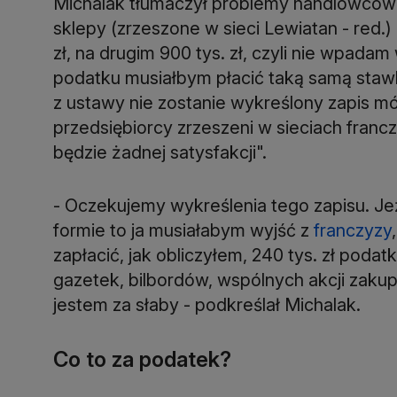
Michalak tłumaczył problemy handlowców
sklepy (zrzeszone w sieci Lewiatan - red.) 
zł, na drugim 900 tys. zł, czyli nie wpadam
podatku musiałbym płacić taką samą stawkę 
z ustawy nie zostanie wykreślony zapis m
przedsiębiorcy zrzeszeni w sieciach francz
będzie żadnej satysfakcji".
- Oczekujemy wykreślenia tego zapisu. Je
formie to ja musiałabym wyjść z
franczyzy
zapłacić, jak obliczyłem, 240 tys. zł podat
gazetek, bilbordów, wspólnych akcji zakup
jestem za słaby - podkreślał Michalak.
Co to za podatek?