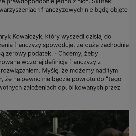
e prawdopodobnie jedno z nich. Skutek
towarzyszeniach franczyzowych nie będą objęte
ryk Kowalczyk, który wyszedł dzisiaj do
zenia franczyzy spowoduje, że duże zachodnie
łacą zerowy podatek. - Chcemy, żeby
wana wczoraj definicja franczyzy z
 rozwiązaniem. Myślę, że możemy nad tym
ł, że na pewno nie będzie powrotu do "tego
erwotnych założeniach opublikowanych przez