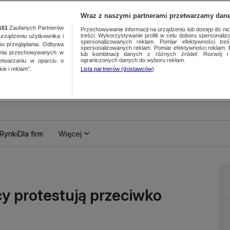
Wraz z naszymi partnerami przetwarzamy dane
161
Zaufanych Partnerów
Przechowywanie informacji na urządzeniu lub dostęp do nich.
treści. Wykorzystywanie profili w celu doboru spersonalizo
ządzeniu użytkownika i
spersonalizowanych reklam. Pomiar efektywności treś
bu przeglądania. Odbywa
spersonalizowanych reklam. Pomiar efektywności reklam. 
ania przechowywanych w
lub kombinacji danych z różnych źródeł. Rozwój i 
ograniczonych danych do wyboru reklam.
zetwarzaniu w oparciu o
ie i reklam”.
Lista partnerów (dostawców)
Rynki
Dla firm
Więcej
y protestują przeciwko