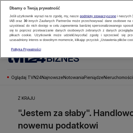
Dbamy o Twoją prywatność
Jeśli użytkownik wyrazi na to zgodę, my, nasze
podmioty stowarzyszone
i naszych
IAB oraz
30
innych Zaufanych Partnerów może przechowywać dane osobowe na ur
uzyskiwać do nich dostęp w celu zapewnienia bardziej spersonalizowanego sposo
się to poprzez przetwarzanie danych osobowych zebranych z danych przegląd
plikach cookie. Użytkownik może udzielić/wycofać zgodę i sprzeciwić się pr
uzasadniony interes w dowolnym momencie, klikając przycisk „Ustawienia plików cook
Polityka Prywatności
BIZNES
Oglądaj TVN24
Najnowsze
Notowania
Pieniądze
Nieruchomości
Z KRAJU
"Jestem za słaby". Handlowc
nowemu podatkowi