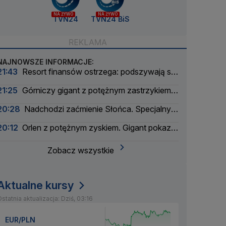
NA ŻYWO
NA ŻYWO
TVN24
TVN24 BiS
NAJNOWSZE INFORMACJE:
21:43
Resort finansów ostrzega: podszywają się
pod skarbówkę
21:25
Górniczy gigant z potężnym zastrzykiem
finansowym. "Może ustabilizować sytuację"
20:28
Nadchodzi zaćmienie Słońca. Specjalny
zespół oceni zagrożenie
20:12
Orlen z potężnym zyskiem. Gigant pokazał
wyniki
Zobacz wszystkie
Aktualne kursy
statnia aktualizacja: Dziś, 03:16
EUR/PLN