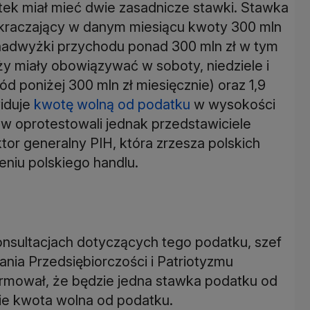
ek miał mieć dwie zasadnicze stawki. Stawka
ekraczający w danym miesiącu kwoty 300 mln
d nadwyżki przychodu ponad 300 mln zł w tym
ży miały obowiązywać w soboty, niedziele i
ód poniżej 300 mln zł miesięcznie) oraz 1,9
widuje
kwotę wolną od podatku
w wysokości
sów oprotestowali jednak przedstawiciele
tor generalny PIH, która zrzesza polskich
eniu polskiego handlu.
nsultacjach dotyczących tego podatku, szef
nia Przedsiębiorczości i Patriotyzmu
mował, że będzie jedna stawka podatku od
ie kwota wolna od podatku.