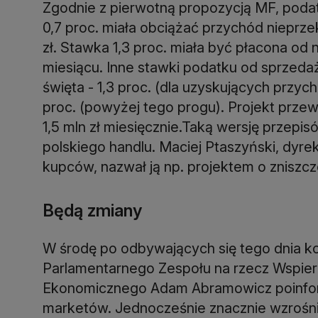
Zgodnie z pierwotną propozycją MF, podat
0,7 proc. miała obciążać przychód nieprz
zł. Stawka 1,3 proc. miała być płacona o
miesiącu. Inne stawki podatku od sprzeda
święta - 1,3 proc. (dla uzyskujących przych
proc. (powyżej tego progu). Projekt prze
1,5 mln zł miesięcznie.Taką wersję przepi
polskiego handlu. Maciej Ptaszyński, dyrek
kupców, nazwał ją np. projektem o zniszcz
Będą zmiany
W środę po odbywających się tego dnia ko
Parlamentarnego Zespołu na rzecz Wspiera
Ekonomicznego Adam Abramowicz poinfor
marketów. Jednocześnie znacznie wzrośn