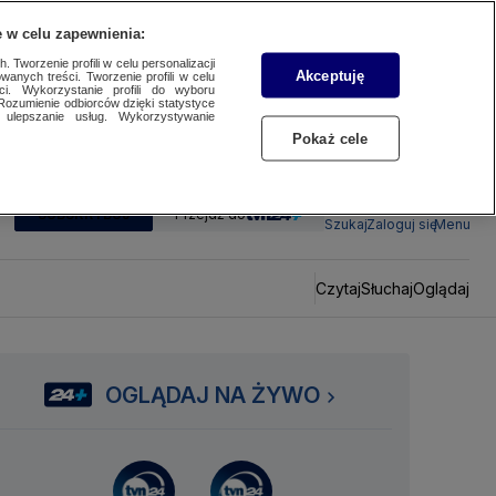
 w celu zapewnienia:
 Tworzenie profili w celu personalizacji
Akceptuję
wanych treści. Tworzenie profili w celu
ci. Wykorzystanie profili do wyboru
Rozumienie odbiorców dzięki statystyce
ulepszanie usług. Wykorzystywanie
Pokaż cele
SUBSKRYBUJ
Przejdź do
Szukaj
Zaloguj się
Menu
Czytaj
Słuchaj
Oglądaj
OGLĄDAJ NA ŻYWO