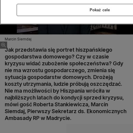
Pokaż cele
Marcin Siemdaj
Jak przedstawia się portret hiszpańskiego
gospodarstwa domowego? Czy w czasie
kryzysu widać zubożenie społeczeństwa? Gdy
nie ma wzrostu gospodarczego, zmienia się
sytuacja gospodarstw domowych. Drożeją
koszty utrzymania, ludzie próbują oszczędzać.
Nie ma możliwości by Hiszpania wróciła w
najbliższych latach do kondycji sprzed kryzysu,
mówi gość Roberta Stankiewicza, Marcin
Siemdaj, Pierwszy Sekretarz ds. Ekonomicznych
Ambasady RP w Madrycie.