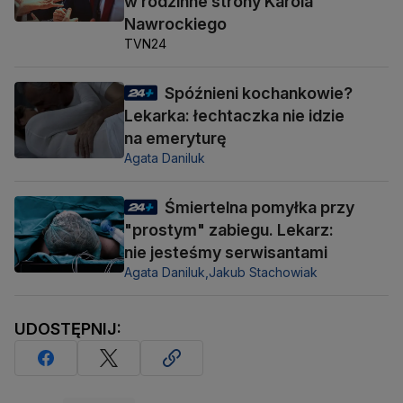
w rodzinne strony Karola
Nawrockiego
TVN24
Spóźnieni kochankowie?
Lekarka: łechtaczka nie idzie
na emeryturę
Agata Daniluk
Śmiertelna pomyłka przy
"prostym" zabiegu. Lekarz:
nie jesteśmy serwisantami
Agata Daniluk,
Jakub Stachowiak
UDOSTĘPNIJ: