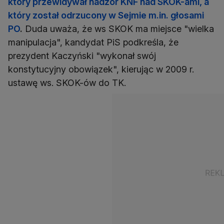
który przewidywał nadzór KNF nad SKOK-ami, a
który został odrzucony w Sejmie m.in. głosami
PO
.
Duda uważa, że ws SKOK ma miejsce "wielka
manipulacja", kandydat PiS podkreśla, że
prezydent Kaczyński "wykonał swój
konstytucyjny obowiązek", kierując w 2009 r.
ustawę ws. SKOK-ów do TK.