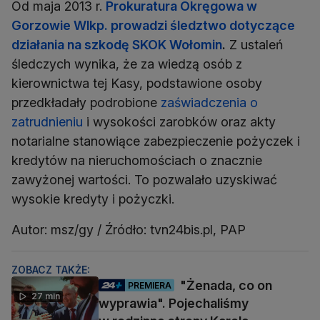
Od maja 2013 r.
Prokuratura Okręgowa w
Gorzowie Wlkp. prowadzi śledztwo dotyczące
działania na szkodę SKOK Wołomin
.
Z ustaleń
śledczych wynika, że za wiedzą osób z
kierownictwa tej Kasy, podstawione osoby
przedkładały podrobione
zaświadczenia o
zatrudnieniu
i wysokości zarobków oraz akty
notarialne stanowiące zabezpieczenie pożyczek i
kredytów na nieruchomościach o znacznie
zawyżonej wartości. To pozwalało uzyskiwać
wysokie kredyty i pożyczki.
Autor: msz/gy / Źródło: tvn24bis.pl, PAP
ZOBACZ TAKŻE:
"Żenada, co on
PREMIERA
27 min
wyprawia". Pojechaliśmy