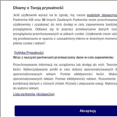
Dbamy o Twoją prywatność
Jeśli użytkownik wyrazi na to zgodę, my, nasze
podmioty stowarzys
Partnerów IAB oraz
30
innych Zaufanych Partnerów może przechowywa
BIZNES
użytkownika i uzyskiwać do nich dostęp w celu zapewnienia bardzi
przeglądania. Odbywa się to poprzez przetwarzanie danych os
przeglądania przechowywanych w plikach cookie. Użytkownik może udzie
Z KRAJU
się przetwarzaniu w oparciu o uzasadniony interes w dowolnym momencie
plików cookie i reklam”.
Sejmowa Komisja Śledcza ws. SKOK-ów?
Polityka Prywatności
Sondaż: Polacy podzieleni
Wraz z naszymi partnerami przetwarzamy dane w celu zapewnienia:
Przechowywanie informacji na urządzeniu lub dostęp do nich. Tworzeni
2.04.2015, 13:51
treści. Wykorzystywanie profili w celu doboru spersonalizowanych tr
spersonalizowanych reklam. Pomiar efektywności treści. Wyko
spersonalizowanych reklam. Pomiar efektywności reklam. Rozumienie o
Udostępnij
kombinacji danych z różnych źródeł. Rozwój i ulepszanie usług. Wykor
do wyboru reklam.
Lista partnerów (dostawców)
Akceptuję