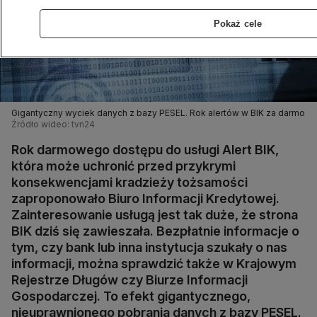
Pokaż cele
Gigantyczny wyciek danych z bazy PESEL. Rok alertów w BIK za darmo
Źródło wideo: tvn24
Rok darmowego dostępu do usługi Alert BIK,
która może uchronić przed przykrymi
konsekwencjami kradzieży tożsamości
zaproponowało Biuro Informacji Kredytowej.
Zainteresowanie usługą jest tak duże, że strona
BIK dziś się zawieszała. Bezpłatnie informacje o
tym, czy bank lub inna instytucja szukały o nas
informacji, można sprawdzić także w Krajowym
Rejestrze Długów czy Biurze Informacji
Gospodarczej. To efekt gigantycznego,
nieuprawnionego pobrania danych z bazy PESEL.