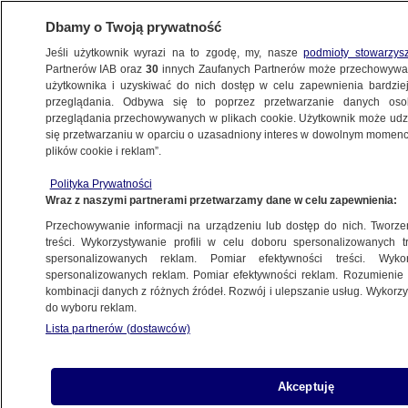
Dbamy o Twoją prywatność
Jeśli użytkownik wyrazi na to zgodę, my, nasze
podmioty stowarzys
Partnerów IAB oraz
30
innych Zaufanych Partnerów może przechowywa
BIZNES
użytkownika i uzyskiwać do nich dostęp w celu zapewnienia bardzi
przeglądania. Odbywa się to poprzez przetwarzanie danych os
przeglądania przechowywanych w plikach cookie. Użytkownik może udzie
Z KRAJU
się przetwarzaniu w oparciu o uzasadniony interes w dowolnym momencie
plików cookie i reklam”.
Przestępcy mają dane z systemu PESEL?
Polityka Prywatności
Zobacz, jak zabezpieczysz się za darmo
Wraz z naszymi partnerami przetwarzamy dane w celu zapewnienia:
Przechowywanie informacji na urządzeniu lub dostęp do nich. Tworzeni
29.08.2016, 14:49
treści. Wykorzystywanie profili w celu doboru spersonalizowanych tr
spersonalizowanych reklam. Pomiar efektywności treści. Wyko
spersonalizowanych reklam. Pomiar efektywności reklam. Rozumienie o
Udostępnij
kombinacji danych z różnych źródeł. Rozwój i ulepszanie usług. Wykor
do wyboru reklam.
Lista partnerów (dostawców)
Akceptuję