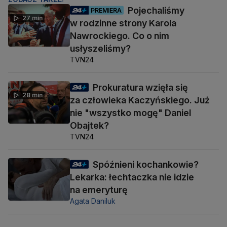
Pojechaliśmy
PREMIERA
27 min
w rodzinne strony Karola
Nawrockiego. Co o nim
usłyszeliśmy?
TVN24
Prokuratura wzięła się
28 min
za człowieka Kaczyńskiego. Już
nie "wszystko mogę" Daniel
Obajtek?
TVN24
Spóźnieni kochankowie?
Lekarka: łechtaczka nie idzie
na emeryturę
Agata Daniluk