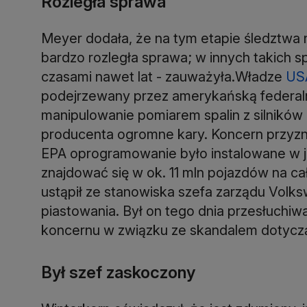
Rozległa sprawa
Meyer dodała, że na tym etapie śledztwa 
bardzo rozległa sprawa; w innych takich s
czasami nawet lat - zauważyła.Władze
US
podejrzewany przez amerykańską federal
manipulowanie pomiarem spalin z silników
producenta ogromne kary. Koncern przyzn
EPA oprogramowanie było instalowane w
znajdować się w ok. 11 mln pojazdów na c
ustąpił ze stanowiska szefa zarządu Volks
piastowania. Był on tego dnia przesłuch
koncernu w związku ze skandalem dotyczą
Był szef zaskoczony