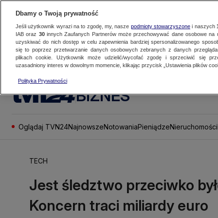
Dbamy o Twoją prywatność
Jeśli użytkownik wyrazi na to zgodę, my, nasze
podmioty stowarzyszone
i naszych
IAB oraz
30
innych Zaufanych Partnerów może przechowywać dane osobowe na ur
uzyskiwać do nich dostęp w celu zapewnienia bardziej spersonalizowanego sposo
się to poprzez przetwarzanie danych osobowych zebranych z danych przegląd
plikach cookie. Użytkownik może udzielić/wycofać zgodę i sprzeciwić się pr
uzasadniony interes w dowolnym momencie, klikając przycisk „Ustawienia plików cook
Polityka Prywatności
BIZNES
Oglądaj TVN24
Najnowsze
Notowania
Pieniądze
Nieruchomości
TECH
Jest śledztwo przeciwko by
Koncern traci miliardy euro