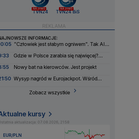
NA ŻYWO
NA ŻYWO
TVN24
TVN24 BiS
NAJNOWSZE INFORMACJE:
10:05
"Człowiek jest słabym ogniwem". Tak AI
wymknęła się spod kontroli
9:33
Gdzie w Polsce zarabia się najwięcej?
Mała gmina zaskakuje
8:55
Nowy bat na kierowców. Jest projekt
21:50
Wysyp nagród w Eurojackpot. Wśród
wygranych Polak
Zobacz wszystkie
Aktualne kursy
statnia aktualizacja: 07.08.2026, 21:58
EUR/PLN