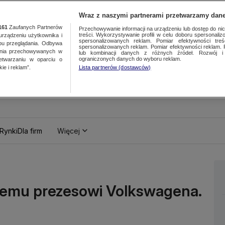
Wraz z naszymi partnerami przetwarzamy dane
161
Zaufanych Partnerów
Przechowywanie informacji na urządzeniu lub dostęp do nich.
treści. Wykorzystywanie profili w celu doboru spersonalizo
ządzeniu użytkownika i
spersonalizowanych reklam. Pomiar efektywności treś
bu przeglądania. Odbywa
spersonalizowanych reklam. Pomiar efektywności reklam. 
ania przechowywanych w
lub kombinacji danych z różnych źródeł. Rozwój i 
ograniczonych danych do wyboru reklam.
zetwarzaniu w oparciu o
ie i reklam”.
Lista partnerów (dostawców)
Rynki
Dla firm
Więcej
łemu prezesowi Volkswagena.