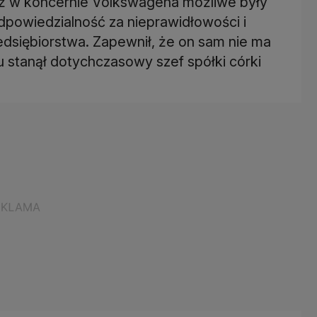
 iż w koncernie Volkswagena możliwe były
odpowiedzialność za nieprawidłowości i
edsiębiorstwa. Zapewnił, że on sam nie ma
u stanął dotychczasowy szef spółki córki