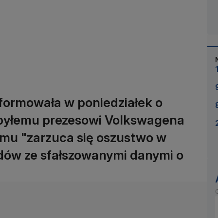
formowała w poniedziałek o
 byłemu prezesowi Volkswagena
emu "zarzuca się oszustwo w
dów ze sfałszowanymi danymi o
O