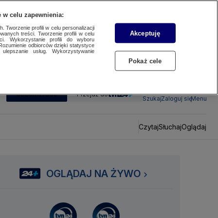
 w celu zapewnienia:
 Tworzenie profili w celu personalizacji
Akceptuję
wanych treści. Tworzenie profili w celu
ci. Wykorzystanie profili do wyboru
Rozumienie odbiorców dzięki statystyce
ulepszanie usług. Wykorzystywanie
Pokaż cele
SUBSKRYBUJ
Przejdź do
Szukaj
Zaloguj się
Menu
Czytaj
Słuchaj
Oglądaj
OGLĄDAJ NA ŻYWO