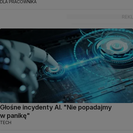
DLA PRACOWNIKA
Głośne incydenty AI. "Nie popadajmy
w panikę"
TECH