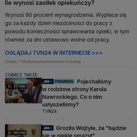
Ile wynosi zasiłek opiekuńczy?
Wynosi 80 procent wynagrodzenia. Wypłaca się
go za każdy dzień niezdolności do pracy z
powodu konieczności sprawowania opieki, w tym
również za dni ustawowo wolne od pracy.
OGLĄDAJ TVN24 W INTERNECIE >>>
Źródło: TVN Biznes
Autorka/Autor: kris/dap
ZOBACZ TAKŻE:
Pojechaliśmy
PREMIERA
27 min
w rodzinne strony Karola
Nawrockiego. Co o nim
usłyszeliśmy?
TVN24
Groziła Wojtyle, że "będzie
45 min
się w piekle smażył"