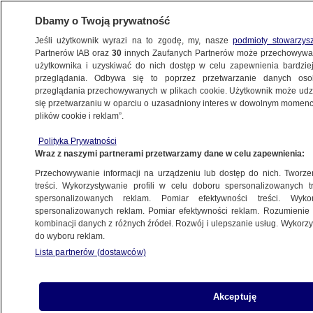
Dbamy o Twoją prywatność
Jeśli użytkownik wyrazi na to zgodę, my, nasze
podmioty stowarzys
Partnerów IAB oraz
30
innych Zaufanych Partnerów może przechowywa
BIZNES
użytkownika i uzyskiwać do nich dostęp w celu zapewnienia bardzi
przeglądania. Odbywa się to poprzez przetwarzanie danych os
przeglądania przechowywanych w plikach cookie. Użytkownik może udzie
PIENIĄDZE
się przetwarzaniu w oparciu o uzasadniony interes w dowolnym momencie
plików cookie i reklam”.
Złoty kończy dobry tydzień. Prognozy
Polityka Prywatności
analityków
Wraz z naszymi partnerami przetwarzamy dane w celu zapewnienia:
Przechowywanie informacji na urządzeniu lub dostęp do nich. Tworzeni
3.02.2017, 17:59
treści. Wykorzystywanie profili w celu doboru spersonalizowanych tr
spersonalizowanych reklam. Pomiar efektywności treści. Wyko
spersonalizowanych reklam. Pomiar efektywności reklam. Rozumienie o
Udostępnij
kombinacji danych z różnych źródeł. Rozwój i ulepszanie usług. Wykor
do wyboru reklam.
Lista partnerów (dostawców)
Akceptuję