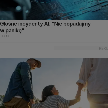
Głośne incydenty AI. "Nie popadajmy
w panikę"
TECH