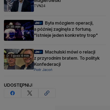
Magierowski
TVN24
Była mózgiem operacji,
45 min
a później zaginęła z fortuną.
"Istnieje jeden konkretny trop"
Machulski mówi o relacji
1 godz 6 min
z przyrodnim bratem. To polityk
Konfederacji
Piotr Jacoń
UDOSTĘPNIJ: