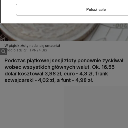
Pokaż cele
W piątek złoty nadal się umacniał
Źródło zdj. gł.: TVN24 BiS
Podczas piątkowej sesji złoty ponownie zyskiwał
wobec wszystkich głównych walut. Ok. 16.55
dolar kosztował 3,98 zł, euro - 4,3 zł, frank
szwajcarski - 4,02 zł, a funt - 4,98 zł.