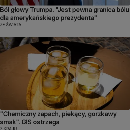
Ból głowy Trumpa. "Jest pewna granica bólu
dla amerykańskiego prezydenta"
ZE ŚWIATA
"Chemiczny zapach, piekący, gorzkawy
smak". GIS ostrzega
Z KRAJU