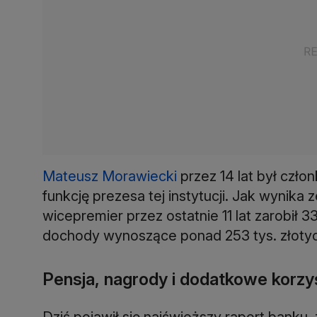
Mateusz Morawiecki
przez 14 lat był czło
funkcję prezesa tej instytucji. Jak wynik
wicepremier przez ostatnie 11 lat zarobił 3
dochody wynoszące ponad 253 tys. złoty
Pensja, nagrody i dodatkowe korzy
Dziś pojawił się najświeższy raport banku,