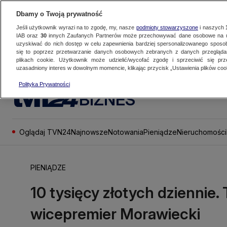
Dbamy o Twoją prywatność
Jeśli użytkownik wyrazi na to zgodę, my, nasze
podmioty stowarzyszone
i naszych
IAB oraz
30
innych Zaufanych Partnerów może przechowywać dane osobowe na ur
uzyskiwać do nich dostęp w celu zapewnienia bardziej spersonalizowanego sposo
się to poprzez przetwarzanie danych osobowych zebranych z danych przegląd
plikach cookie. Użytkownik może udzielić/wycofać zgodę i sprzeciwić się pr
uzasadniony interes w dowolnym momencie, klikając przycisk „Ustawienia plików cook
Polityka Prywatności
BIZNES
Oglądaj TVN24
Najnowsze
Notowania
Pieniądze
Nieruchomości
PIENIĄDZE
10 tysięcy złotych dziennie.
wicepremier Morawiecki