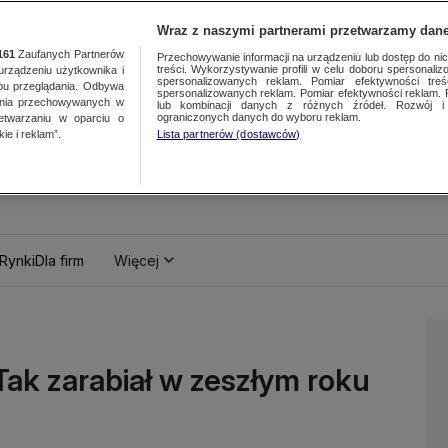
Wraz z naszymi partnerami przetwarzamy dane
161
Zaufanych Partnerów
Przechowywanie informacji na urządzeniu lub dostęp do nich.
treści. Wykorzystywanie profili w celu doboru spersonalizo
ządzeniu użytkownika i
spersonalizowanych reklam. Pomiar efektywności treś
bu przeglądania. Odbywa
spersonalizowanych reklam. Pomiar efektywności reklam. 
ania przechowywanych w
lub kombinacji danych z różnych źródeł. Rozwój i 
ograniczonych danych do wyboru reklam.
zetwarzaniu w oparciu o
ie i reklam”.
Lista partnerów (dostawców)
Rynki
Dla firm
Więcej
 Tak zarabiał w zeszłym roku