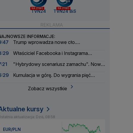
NA ŻYWO
NA ŻYWO
TVN24
TVN24 BiS
NAJNOWSZE INFORMACJE:
9:47
Trump wprowadza nowe cło.
Rozporządzenie podpisane
8:29
Właściciel Facebooka i Instagrama
ukarany. Musi zapłacić ogromną kwotę
7:21
"Hybrydowy scenariusz zamachu". Nowe
informacje w sprawie drona na lotnisku
6:29
Kumulacja w górę. Do wygrania pięć
milionów złotych
Zobacz wszystkie
Aktualne kursy
statnia aktualizacja: Dziś, 08:58
EUR/PLN