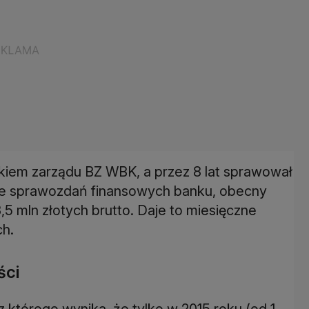
nkiem zarządu BZ WBK, a przez 8 lat sprawował
a ze sprawozdań finansowych banku, obecny
3,5 mln złotych brutto. Daje to miesięczne
ch.
ści
 z którego wynika, że tylko w 2015 roku (od 1