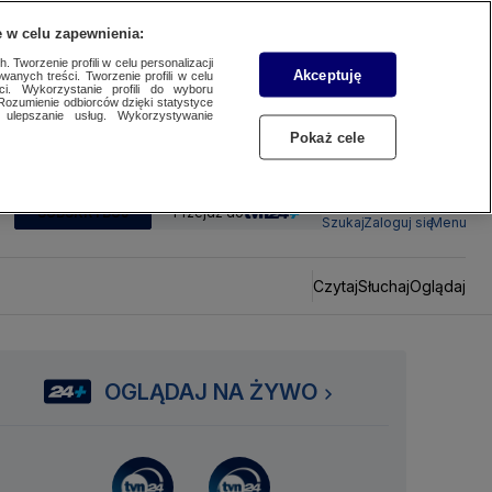
 w celu zapewnienia:
 Tworzenie profili w celu personalizacji
Akceptuję
wanych treści. Tworzenie profili w celu
ci. Wykorzystanie profili do wyboru
Rozumienie odbiorców dzięki statystyce
ulepszanie usług. Wykorzystywanie
Pokaż cele
SUBSKRYBUJ
Przejdź do
Szukaj
Zaloguj się
Menu
Czytaj
Słuchaj
Oglądaj
OGLĄDAJ NA ŻYWO