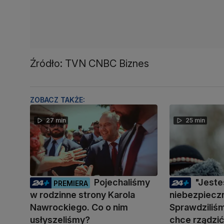
Źródło: TVN CNBC Biznes
ZOBACZ TAKŻE:
27 min
25 min
Pojechaliśmy
"Jest
PREMIERA
w rodzinne strony Karola
niebezpiecz
Nawrockiego. Co o nim
Sprawdziliśm
usłyszeliśmy?
chce rządzi