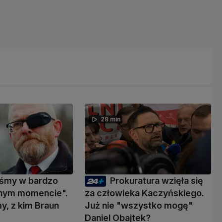
28 min
eśmy w bardzo
Prokuratura wzięła się
nym momencie".
za człowieka Kaczyńskiego.
y, z kim Braun
Już nie "wszystko mogę"
ć
Daniel Obajtek?