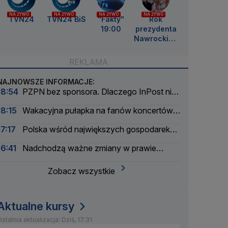
NA ŻYWO
NA ŻYWO
NA ŻYWO
NA ŻYWO
TVN24
TVN24 BiS
"Fakty"
Rok
19:00
prezydenta
Nawrockieg
o
NAJNOWSZE INFORMACJE:
18:54
PZPN bez sponsora. Dlaczego InPost nie
przedłużył umowy?
18:15
Wakacyjna pułapka na fanów koncertów.
Łatwo stracić pieniądze
17:17
Polska wśród największych gospodarek
UE. Wyprzedzamy Belgię i Szwecję
16:41
Nadchodzą ważne zmiany w prawie
energetycznym
Zobacz wszystkie
Aktualne kursy
statnia aktualizacja: Dziś, 17:31