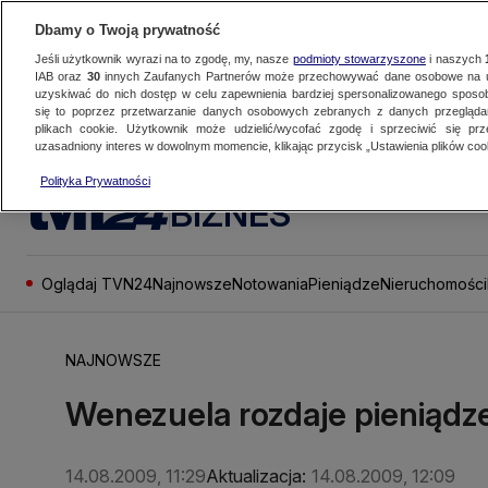
Dbamy o Twoją prywatność
Jeśli użytkownik wyrazi na to zgodę, my, nasze
podmioty stowarzyszone
i naszych
IAB oraz
30
innych Zaufanych Partnerów może przechowywać dane osobowe na ur
uzyskiwać do nich dostęp w celu zapewnienia bardziej spersonalizowanego sposo
się to poprzez przetwarzanie danych osobowych zebranych z danych przegląd
plikach cookie. Użytkownik może udzielić/wycofać zgodę i sprzeciwić się pr
uzasadniony interes w dowolnym momencie, klikając przycisk „Ustawienia plików cook
Polityka Prywatności
BIZNES
Oglądaj TVN24
Najnowsze
Notowania
Pieniądze
Nieruchomości
NAJNOWSZE
Wenezuela rozdaje pieniądz
14.08.2009, 11:29
Aktualizacja:
14.08.2009, 12:09