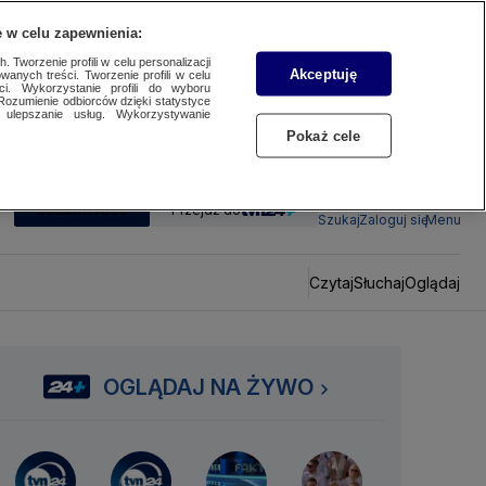
 w celu zapewnienia:
 Tworzenie profili w celu personalizacji
Akceptuję
wanych treści. Tworzenie profili w celu
ci. Wykorzystanie profili do wyboru
Rozumienie odbiorców dzięki statystyce
ulepszanie usług. Wykorzystywanie
Pokaż cele
SUBSKRYBUJ
Przejdź do
Szukaj
Zaloguj się
Menu
Czytaj
Słuchaj
Oglądaj
OGLĄDAJ NA ŻYWO