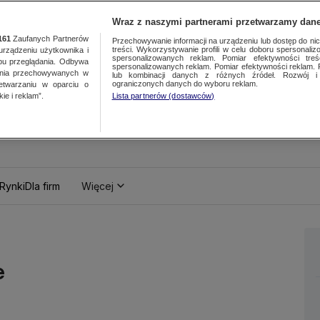
Wraz z naszymi partnerami przetwarzamy dane
161
Zaufanych Partnerów
Przechowywanie informacji na urządzeniu lub dostęp do nich.
treści. Wykorzystywanie profili w celu doboru spersonalizo
ządzeniu użytkownika i
spersonalizowanych reklam. Pomiar efektywności treś
bu przeglądania. Odbywa
spersonalizowanych reklam. Pomiar efektywności reklam. 
ania przechowywanych w
lub kombinacji danych z różnych źródeł. Rozwój i 
ograniczonych danych do wyboru reklam.
zetwarzaniu w oparciu o
ie i reklam”.
Lista partnerów (dostawców)
Rynki
Dla firm
Więcej
e