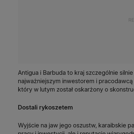
Antigua i Barbuda to kraj szczególnie sil
najważniejszym inwestorem i pracodawcą był
który w lutym został oskarżony o skonstru
Dostali rykoszetem
Wyjście na jaw jego oszustw, karaibskie p
pracy i inwestycji, ale i reputację wiarygod