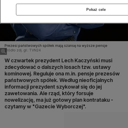
Pokaż cele
Prezesi państwowych spółek mają szansę na wyższe pensje
Źródło zdj. gł.: TVN24
W czwartek prezydent Lech Kaczyński musi
zdecydować o dalszych losach tzw. ustawy
kominowej. Reguluje ona m.in. pensje prezesów
państwowych spółek. Według nieoficjalnych
informacji prezydent szykował się do jej
zawetowania. Ale rząd, który forsuje
nowelizację, ma już gotowy plan kontrataku -
czytamy w "Gazecie Wyborczej".