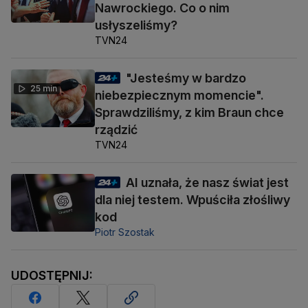
Nawrockiego. Co o nim
usłyszeliśmy?
TVN24
"Jesteśmy w bardzo
25 min
niebezpiecznym momencie".
Sprawdziliśmy, z kim Braun chce
rządzić
TVN24
AI uznała, że nasz świat jest
dla niej testem. Wpuściła złośliwy
kod
Piotr Szostak
UDOSTĘPNIJ: