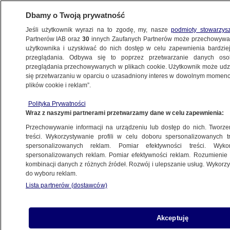
Dbamy o Twoją prywatność
Jeśli użytkownik wyrazi na to zgodę, my, nasze
podmioty stowarzys
Partnerów IAB oraz
30
innych Zaufanych Partnerów może przechowywa
BIZNES
użytkownika i uzyskiwać do nich dostęp w celu zapewnienia bardzi
przeglądania. Odbywa się to poprzez przetwarzanie danych os
przeglądania przechowywanych w plikach cookie. Użytkownik może udzie
NAJNOWSZE
się przetwarzaniu w oparciu o uzasadniony interes w dowolnym momencie
plików cookie i reklam”.
Rząd walczy z prezydentem o pensje
Polityka Prywatności
prezesów
Wraz z naszymi partnerami przetwarzamy dane w celu zapewnienia:
Przechowywanie informacji na urządzeniu lub dostęp do nich. Tworzeni
24.07.2008, 10:49
Aktualizacja:
24.07.2008, 11:02
treści. Wykorzystywanie profili w celu doboru spersonalizowanych tr
spersonalizowanych reklam. Pomiar efektywności treści. Wyko
spersonalizowanych reklam. Pomiar efektywności reklam. Rozumienie o
Udostępnij
kombinacji danych z różnych źródeł. Rozwój i ulepszanie usług. Wykor
do wyboru reklam.
Lista partnerów (dostawców)
Akceptuję