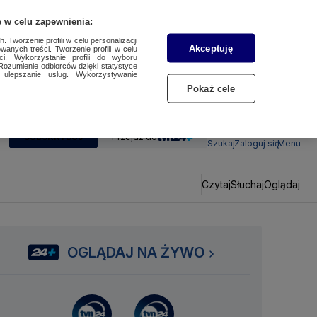
 w celu zapewnienia:
 Tworzenie profili w celu personalizacji
Akceptuję
wanych treści. Tworzenie profili w celu
ci. Wykorzystanie profili do wyboru
Rozumienie odbiorców dzięki statystyce
ulepszanie usług. Wykorzystywanie
Pokaż cele
SUBSKRYBUJ
Przejdź do
Szukaj
Zaloguj się
Menu
Czytaj
Słuchaj
Oglądaj
OGLĄDAJ NA ŻYWO