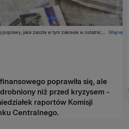
poprawy, jaka zaszła w tym zakresie w ostatnich
Więcej
m jest nadal duże
finansowego poprawiła się, ale
ozdrobniony niż przed kryzysem -
edziałek raportów Komisji
anku Centralnego.