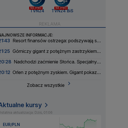
NA ŻYWO
NA ŻYWO
TVN24
TVN24 BiS
NAJNOWSZE INFORMACJE:
21:43
Resort finansów ostrzega: podszywają się
pod skarbówkę
21:25
Górniczy gigant z potężnym zastrzykiem
finansowym. "Może ustabilizować sytuację"
20:28
Nadchodzi zaćmienie Słońca. Specjalny
zespół oceni zagrożenie
20:12
Orlen z potężnym zyskiem. Gigant pokazał
wyniki
Zobacz wszystkie
Aktualne kursy
statnia aktualizacja: Dziś, 01:06
EUR/PLN