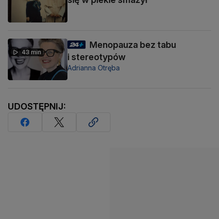
Menopauza bez tabu
43 min
i stereotypów
Adrianna Otręba
UDOSTĘPNIJ: