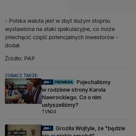
- Polska waluta jest w zbyt dużym stopniu
wystawiona na ataki spekulacyjne, co może
zniechęcić część potencjalnych inwestorów -
dodał.
Źródło: PAP
ZOBACZ TAKŻE:
Pojechaliśmy
PREMIERA
27 min
w rodzinne strony Karola
Nawrockiego. Co o nim
usłyszeliśmy?
TVN24
Groziła Wojtyle, że "będzie
45 min
się w piekle smażył"