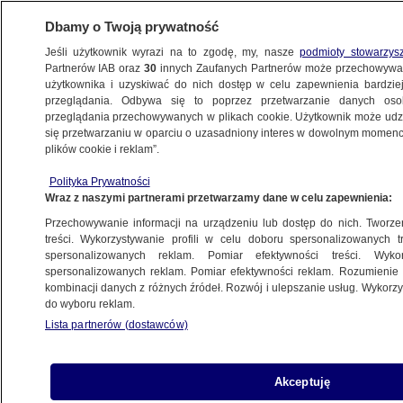
Dbamy o Twoją prywatność
Jeśli użytkownik wyrazi na to zgodę, my, nasze
podmioty stowarzys
Partnerów IAB oraz
30
innych Zaufanych Partnerów może przechowywa
BIZNES
użytkownika i uzyskiwać do nich dostęp w celu zapewnienia bardzi
przeglądania. Odbywa się to poprzez przetwarzanie danych os
przeglądania przechowywanych w plikach cookie. Użytkownik może udzie
NAJNOWSZE
się przetwarzaniu w oparciu o uzasadniony interes w dowolnym momencie
plików cookie i reklam”.
Inwestujesz? Tylko w Polsce
Polityka Prywatności
Wraz z naszymi partnerami przetwarzamy dane w celu zapewnienia:
6.04.2009, 16:18
Aktualizacja:
6.04.2009, 18:11
Przechowywanie informacji na urządzeniu lub dostęp do nich. Tworzeni
treści. Wykorzystywanie profili w celu doboru spersonalizowanych tr
Udostępnij
spersonalizowanych reklam. Pomiar efektywności treści. Wyko
spersonalizowanych reklam. Pomiar efektywności reklam. Rozumienie o
kombinacji danych z różnych źródeł. Rozwój i ulepszanie usług. Wykor
do wyboru reklam.
Lista partnerów (dostawców)
Akceptuję