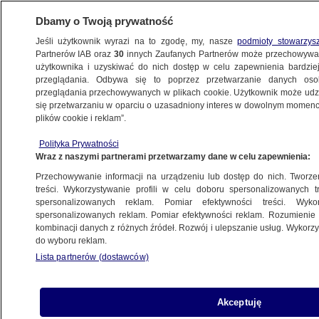
Dbamy o Twoją prywatność
Jeśli użytkownik wyrazi na to zgodę, my, nasze
podmioty stowarzys
Partnerów IAB oraz
30
innych Zaufanych Partnerów może przechowywa
BIZNES
użytkownika i uzyskiwać do nich dostęp w celu zapewnienia bardzi
przeglądania. Odbywa się to poprzez przetwarzanie danych os
przeglądania przechowywanych w plikach cookie. Użytkownik może udzie
NAJNOWSZE
się przetwarzaniu w oparciu o uzasadniony interes w dowolnym momencie
plików cookie i reklam”.
Dla Rosji nasze łupki jak antyrakietowa
Polityka Prywatności
tarcza
Wraz z naszymi partnerami przetwarzamy dane w celu zapewnienia:
Przechowywanie informacji na urządzeniu lub dostęp do nich. Tworzeni
23.05.2011, 11:45
Aktualizacja:
23.05.2011, 11:55
treści. Wykorzystywanie profili w celu doboru spersonalizowanych tr
spersonalizowanych reklam. Pomiar efektywności treści. Wyko
spersonalizowanych reklam. Pomiar efektywności reklam. Rozumienie o
Udostępnij
kombinacji danych z różnych źródeł. Rozwój i ulepszanie usług. Wykor
do wyboru reklam.
Lista partnerów (dostawców)
Akceptuję