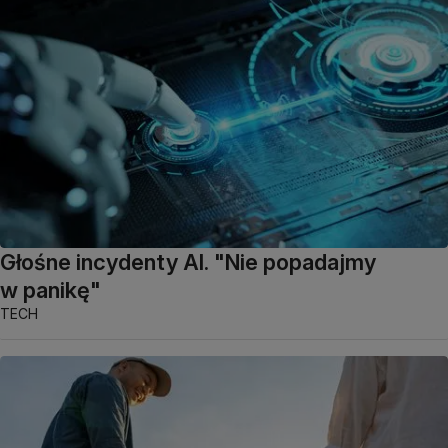
Głośne incydenty AI. "Nie popadajmy
w panikę"
TECH