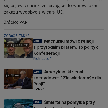
się pojawić naciski zmierzające do wprowadzenia
zakazu wydobycia w całej UE.
Źródło: PAP
ZOBACZ TAKŻE:
Machulski mówi o relacji
1 godz 6 min
z przyrodnim bratem. To polityk
Konfederacji
Piotr Jacoń
Amerykański senat
38 min
zdecydował. "Zła wiadomość dla
Rosji"
TVN24
Śmiertelna pomyłka przy