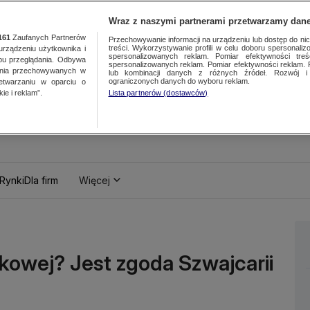
Wraz z naszymi partnerami przetwarzamy dane
161
Zaufanych Partnerów
Przechowywanie informacji na urządzeniu lub dostęp do nich.
treści. Wykorzystywanie profili w celu doboru spersonalizo
ządzeniu użytkownika i
spersonalizowanych reklam. Pomiar efektywności treś
bu przeglądania. Odbywa
spersonalizowanych reklam. Pomiar efektywności reklam. 
ania przechowywanych w
lub kombinacji danych z różnych źródeł. Rozwój i 
ograniczonych danych do wyboru reklam.
zetwarzaniu w oparciu o
ie i reklam”.
Lista partnerów (dostawców)
Rynki
Dla firm
Więcej
kowej? Jest zgoda Szwajcarii