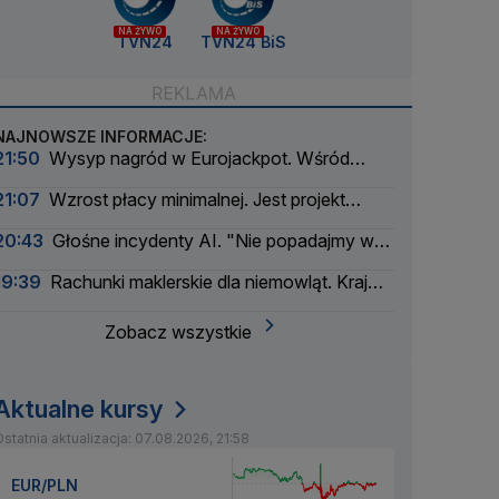
NA ŻYWO
NA ŻYWO
TVN24
TVN24 BiS
NAJNOWSZE INFORMACJE:
21:50
Wysyp nagród w Eurojackpot. Wśród
wygranych Polak
21:07
Wzrost płacy minimalnej. Jest projekt
rządu
20:43
Głośne incydenty AI. "Nie popadajmy w
panikę"
19:39
Rachunki maklerskie dla niemowląt. Kraj
myśli pokoleniowo
Zobacz wszystkie
Aktualne kursy
statnia aktualizacja: 07.08.2026, 21:58
EUR/PLN