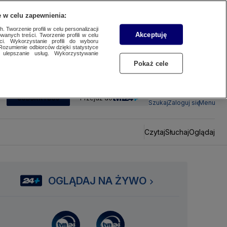
 w celu zapewnienia:
 Tworzenie profili w celu personalizacji
Akceptuję
wanych treści. Tworzenie profili w celu
ci. Wykorzystanie profili do wyboru
Rozumienie odbiorców dzięki statystyce
ulepszanie usług. Wykorzystywanie
Pokaż cele
SUBSKRYBUJ
Przejdź do
Szukaj
Zaloguj się
Menu
Czytaj
Słuchaj
Oglądaj
OGLĄDAJ NA ŻYWO