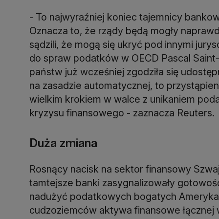
- To najwyraźniej koniec tajemnicy bank
Oznacza to, że rządy będą mogły naprawdę
sądzili, że mogą się ukryć pod innymi jury
do spraw podatków w OECD Pascal Saint
państw już wcześniej zgodziła się udostę
na zasadzie automatycznej, to przystąpien
wielkim krokiem w walce z unikaniem podat
kryzysu finansowego - zaznacza Reuters.
Duża zmiana
Rosnący nacisk na sektor finansowy Szwajc
tamtejsze banki zasygnalizowały gotowo
nadużyć podatkowych bogatych Ameryka
cudzoziemców aktywa finansowe łącznej wa