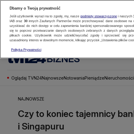
Dbamy o Twoją prywatność
Jeśli użytkownik wyrazi na to zgodę, my, nasze
podmioty stowarzyszone
i naszych
IAB oraz
30
innych Zaufanych Partnerów może przechowywać dane osobowe na ur
uzyskiwać do nich dostęp w celu zapewnienia bardziej spersonalizowanego sposo
się to poprzez przetwarzanie danych osobowych zebranych z danych przegląd
plikach cookie. Użytkownik może udzielić/wycofać zgodę i sprzeciwić się pr
uzasadniony interes w dowolnym momencie, klikając przycisk „Ustawienia plików cook
Polityka Prywatności
BIZNES
Oglądaj TVN24
Najnowsze
Notowania
Pieniądze
Nieruchomości
NAJNOWSZE
Czy to koniec tajemnicy ban
i Singapuru