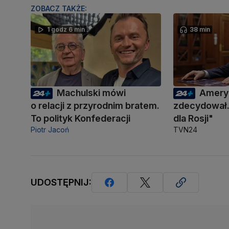
ZOBACZ TAKŻE:
1 godz 6 min
38 min
Machulski mówi
Amery
o relacji z przyrodnim bratem.
zdecydował.
To polityk Konfederacji
dla Rosji"
Piotr Jacoń
TVN24
UDOSTĘPNIJ: