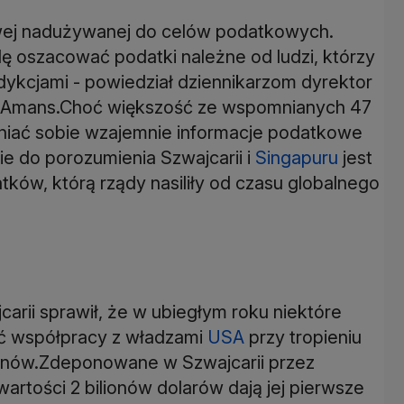
owej nadużywanej do celów podatkowych.
 oszacować podatki należne od ludzi, którzy
sdykcjami - powiedział dziennikarzom dyrektor
-Amans.Choć większość ze wspomnianych 47
pniać sobie wzajemnie informacje podatkowe
ie do porozumienia Szwajcarii i
Singapuru
jest
ków, którą rządy nasiliły od czasu globalnego
arii sprawił, że w ubiegłym roku niektóre
ść współpracy z władzami
USA
przy tropieniu
nów.Zdeponowane w Szwajcarii przez
rtości 2 bilionów dolarów dają jej pierwsze