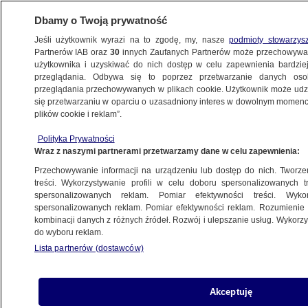
Dbamy o Twoją prywatność
Jeśli użytkownik wyrazi na to zgodę, my, nasze
podmioty stowarzys
Partnerów IAB oraz
30
innych Zaufanych Partnerów może przechowywa
METEO
użytkownika i uzyskiwać do nich dostęp w celu zapewnienia bardzi
przeglądania. Odbywa się to poprzez przetwarzanie danych os
przeglądania przechowywanych w plikach cookie. Użytkownik może udzie
NAJNOWSZE
się przetwarzaniu w oparciu o uzasadniony interes w dowolnym momencie
plików cookie i reklam”.
Polska po burzach: zalane ulice Krakowa,
Polityka Prywatności
"spływ tramwajem" po Poznaniu
Wraz z naszymi partnerami przetwarzamy dane w celu zapewnienia:
Przechowywanie informacji na urządzeniu lub dostęp do nich. Tworzeni
9.07.2014, 19:52
treści. Wykorzystywanie profili w celu doboru spersonalizowanych tr
spersonalizowanych reklam. Pomiar efektywności treści. Wyko
spersonalizowanych reklam. Pomiar efektywności reklam. Rozumienie o
Udostępnij
kombinacji danych z różnych źródeł. Rozwój i ulepszanie usług. Wykor
do wyboru reklam.
Lista partnerów (dostawców)
Akceptuję