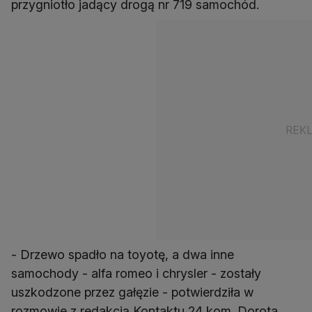
przygniotło jadący drogą nr 719 samochód.
- Drzewo spadło na toyotę, a dwa inne
samochody - alfa romeo i chrysler - zostały
uszkodzone przez gałęzie - potwierdziła w
rozmowie z redakcją Kontaktu 24 kom. Dorota