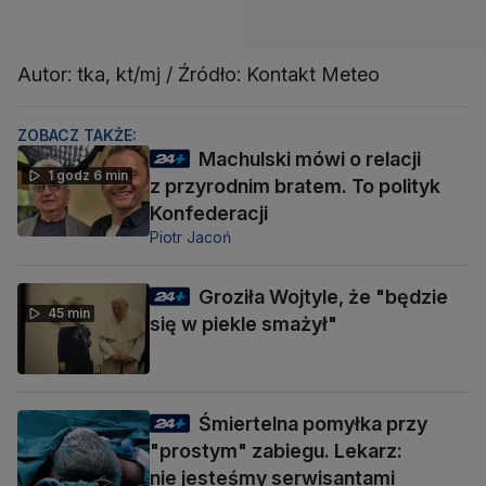
Autor: tka, kt/mj / Źródło: Kontakt Meteo
ZOBACZ TAKŻE:
Machulski mówi o relacji
1 godz 6 min
z przyrodnim bratem. To polityk
Konfederacji
Piotr Jacoń
Groziła Wojtyle, że "będzie
45 min
się w piekle smażył"
Śmiertelna pomyłka przy
"prostym" zabiegu. Lekarz:
nie jesteśmy serwisantami