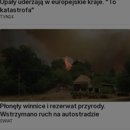
Upały uderzają w europejskie kraje. "To
katastrofa"
TVN24
Płonęły winnice i rezerwat przyrody.
Wstrzymano ruch na autostradzie
ŚWIAT