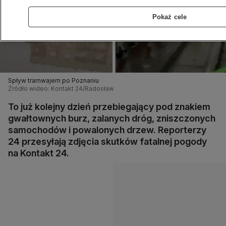
Pokaż cele
Spływ tramwajem po Poznaniu
Źródło wideo: Kontakt 24/Radosław
To już kolejny dzień przebiegający pod znakiem
gwałtownych burz, zalanych dróg, zniszczonych
samochodów i powalonych drzew. Reporterzy
24 przesyłają zdjęcia skutków fatalnej pogody
na Kontakt 24.