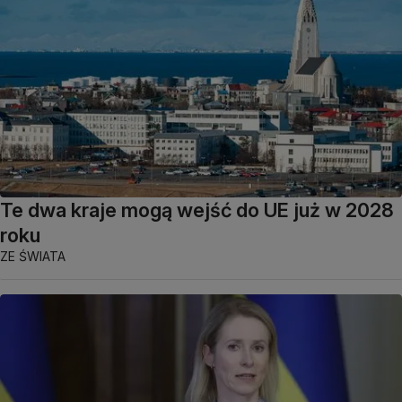
Te dwa kraje mogą wejść do UE już w 2028
roku
ZE ŚWIATA