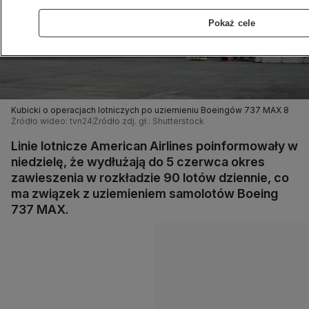
Pokaż cele
Kubicki o operacjach lotniczych po uziemieniu Boeingów 737 MAX 8
Źródło wideo: tvn24
Źródło zdj. gł.: Shutterstock
Linie lotnicze American Airlines poinformowały w
niedzielę, że wydłużają do 5 czerwca okres
zawieszenia w rozkładzie 90 lotów dziennie, co
ma związek z uziemieniem samolotów Boeing
737 MAX.