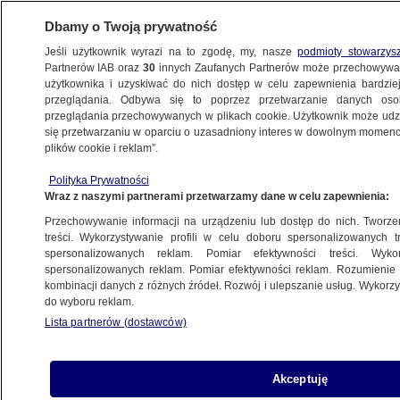
Dbamy o Twoją prywatność
Jeśli użytkownik wyrazi na to zgodę, my, nasze
podmioty stowarzys
Partnerów IAB oraz
30
innych Zaufanych Partnerów może przechowywa
BIZNES
użytkownika i uzyskiwać do nich dostęp w celu zapewnienia bardzi
przeglądania. Odbywa się to poprzez przetwarzanie danych os
przeglądania przechowywanych w plikach cookie. Użytkownik może udzie
ZE ŚWIATA
się przetwarzaniu w oparciu o uzasadniony interes w dowolnym momencie
plików cookie i reklam”.
Największa linia lotnicza świata wydłuża
Polityka Prywatności
zawieszenie lotów boeingami
Wraz z naszymi partnerami przetwarzamy dane w celu zapewnienia:
Przechowywanie informacji na urządzeniu lub dostęp do nich. Tworzeni
8.04.2019, 07:25
treści. Wykorzystywanie profili w celu doboru spersonalizowanych tr
spersonalizowanych reklam. Pomiar efektywności treści. Wyko
spersonalizowanych reklam. Pomiar efektywności reklam. Rozumienie o
Udostępnij
kombinacji danych z różnych źródeł. Rozwój i ulepszanie usług. Wykor
do wyboru reklam.
Lista partnerów (dostawców)
Akceptuję