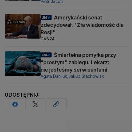
Piotr Jacoń
Amerykański senat
38 min
zdecydował. "Zła wiadomość dla
Rosji"
TVN24
Śmiertelna pomyłka przy
"prostym" zabiegu. Lekarz:
nie jesteśmy serwisantami
Agata Daniluk,
Jakub Stachowiak
UDOSTĘPNIJ: