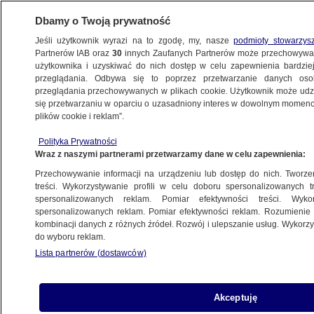
Dbamy o Twoją prywatność
Jeśli użytkownik wyrazi na to zgodę, my, nasze
podmioty stowarzys
Partnerów IAB oraz
30
innych Zaufanych Partnerów może przechowywa
BIZNES
użytkownika i uzyskiwać do nich dostęp w celu zapewnienia bardzi
przeglądania. Odbywa się to poprzez przetwarzanie danych os
przeglądania przechowywanych w plikach cookie. Użytkownik może udzie
ZE ŚWIATA
się przetwarzaniu w oparciu o uzasadniony interes w dowolnym momencie
plików cookie i reklam”.
Zapomnij o Nowym Jorku, Londynie
Polityka Prywatności
i Hongkongu. Oto siedem najbogatszych
Wraz z naszymi partnerami przetwarzamy dane w celu zapewnienia:
miast przyszłości
Przechowywanie informacji na urządzeniu lub dostęp do nich. Tworzeni
treści. Wykorzystywanie profili w celu doboru spersonalizowanych tr
19.06.2015, 11:59
spersonalizowanych reklam. Pomiar efektywności treści. Wyko
spersonalizowanych reklam. Pomiar efektywności reklam. Rozumienie o
kombinacji danych z różnych źródeł. Rozwój i ulepszanie usług. Wykor
Udostępnij
do wyboru reklam.
Lista partnerów (dostawców)
Akceptuję