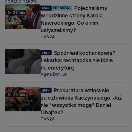
ZOBACZ TAKŻE:
Pojechaliśmy
PREMIERA
27 min
w rodzinne strony Karola
Nawrockiego. Co o nim
usłyszeliśmy?
TVN24
Spóźnieni kochankowie?
Lekarka: łechtaczka nie idzie
na emeryturę
Agata Daniluk
Prokuratura wzięła się
28 min
za człowieka Kaczyńskiego. Już
nie "wszystko mogę" Daniel
Obajtek?
TVN24